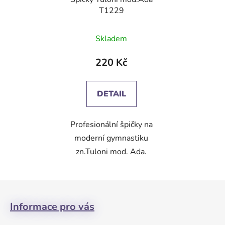
T1229
Skladem
220 Kč
DETAIL
Profesionální špičky na
moderní gymnastiku
zn.Tuloni mod. Ada.
Z
á
Informace pro vás
p