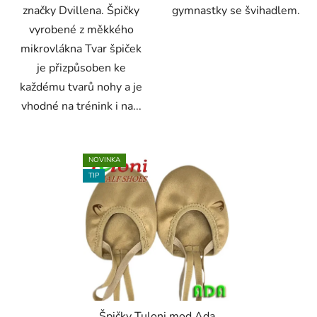
značky Dvillena. Špičky
gymnastky se švihadlem.
vyrobené z měkkého
mikrovlákna Tvar špiček
je přizpůsoben ke
každému tvarů nohy a je
vhodné na trénink i na...
NOVINKA
TIP
Špičky Tuloni mod.Ada