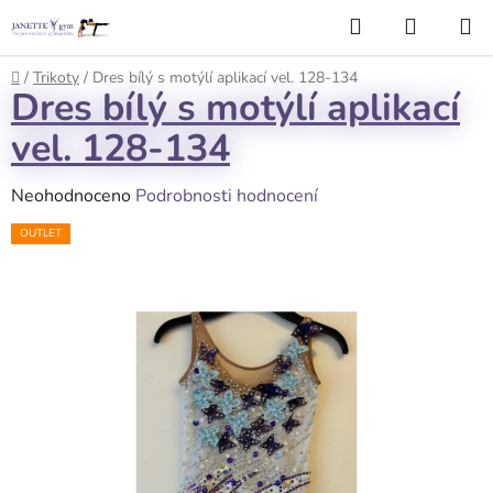
Přejít
Hledat
NÁKUP
na
KOŠÍK
obsah
Domů
/
Trikoty
/
Dres bílý s motýlí aplikací vel. 128-134
Dres bílý s motýlí aplikací
vel. 128-134
Průměrné
Neohodnoceno
Podrobnosti hodnocení
hodnocení
OUTLET
produktu
je
0,0
z
5
hvězdiček.