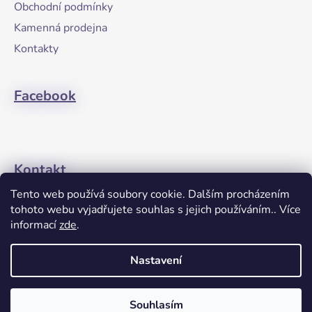
a
Obchodní podmínky
t
Kamenná prodejna
í
Kontakty
Facebook
Kontakt
Tento web používá soubory cookie. Dalším procházením
+420608274762
tohoto webu vyjadřujete souhlas s jejich používáním.. Více
informací
zde
.
Nastavení
Souhlasím
Vytvořil Shoptet