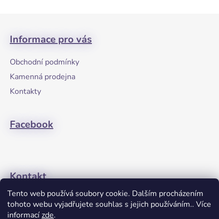
v
l
Z
á
á
d
Informace pro vás
p
a
a
c
Obchodní podmínky
t
í
Kamenná prodejna
p
í
r
Kontakty
v
k
Facebook
y
v
ý
p
i
Kontakt
s
u
Tento web používá soubory cookie. Dalším procházením
+420608274762
tohoto webu vyjadřujete souhlas s jejich používáním.. Více
informací
zde
.