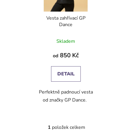
o
d
Vesta zahřívací GP
u
Dance
k
t
Skladem
ů
850 Kč
od
DETAIL
Perfektně padnoucí vesta
od značky GP Dance.
1
položek celkem
O