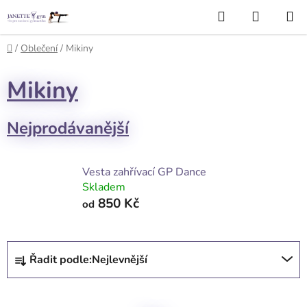
Přejít
Hledat
NÁKUP
na
KOŠÍK
obsah
Domů
/
Oblečení
/
Mikiny
Mikiny
Nejprodávanější
Vesta zahřívací GP Dance
Skladem
850 Kč
od
Ř
Řadit podle:
Nejlevnější
a
z
e