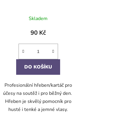
ů
Skladem
90 Kč
DO KOŠÍKU
Profesionální hřeben/kartáč pro
účesy na soutěž i pro běžný den.
Hřeben je skvělý pomocník pro
husté i tenké a jemné vlasy.
O