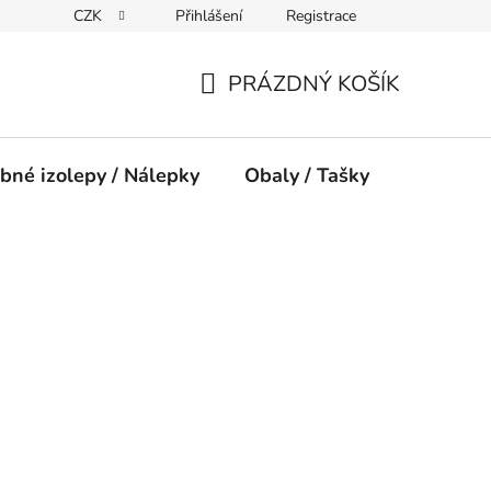
CZK
Přihlášení
Registrace
PRÁZDNÝ KOŠÍK
NÁKUPNÍ
KOŠÍK
bné izolepy / Nálepky
Obaly / Tašky
Přísluše