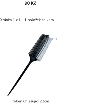
90 Kč
Stránka
1
z
1
-
1
položek celkem
V
ý
Kód:
3103
p
s
p
r
o
d
u
k
t
Hřeben uhlazující 23cm.