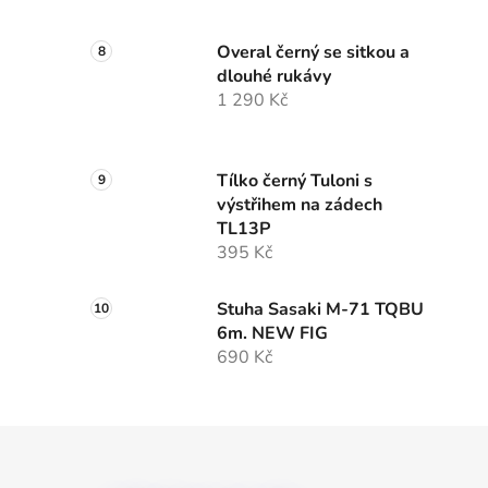
Overal černý se sitkou a
dlouhé rukávy
1 290 Kč
Tílko černý Tuloni s
výstřihem na zádech
TL13P
395 Kč
Stuha Sasaki M-71 TQBU
6m. NEW FIG
690 Kč
Z