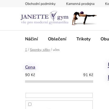
Přejít
Obchodní podmínky
Kamenná prodejna
Ko
na
obsah
Náčiní
Oblečení
Trikoty
Obu
Domů
/
Sponky, síťky
/
učes
P
o
Cena
s
90
Kč
91
Kč
t
r
a
n
n
í