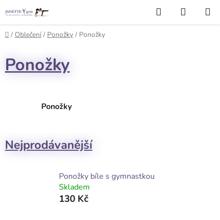
Přejít
Hledat
NÁKUP
na
KOŠÍK
obsah
Domů
/
Oblečení
/
Ponožky
/
Ponožky
Ponožky
Ponožky
Nejprodávanější
Ponožky bíle s gymnastkou
Skladem
130 Kč