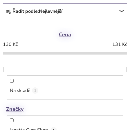
Ř
Řadit podle:
Nejlevnější
a
z
e
Cena
n
í
130
Kč
131
Kč
p
r
o
d
u
k
Na skladě
1
t
ů
Značky