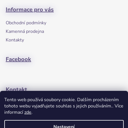
á
á
d
Informace pro vás
p
a
a
c
Obchodní podmínky
t
í
Kamenná prodejna
p
í
r
Kontakty
v
k
Facebook
y
v
ý
p
i
Kontakt
s
u
Tento web používá soubory cookie. Dalším procházením
+420608274762
tohoto webu vyjadřujete souhlas s jejich používáním.. Více
informací
zde
.
Nastavení