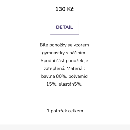
130 Kč
DETAIL
Bíle ponožky se vzorem
gymnastky s náčiním.
Spodní část ponožek je
zateplená. Materiál:
bavlna 80%, polyamid
15%, elastán5%.
1
položek celkem
O
v
l
Z