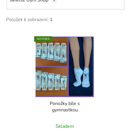
Janette Gym Shop
1
Položek k zobrazení:
1
V
NOVINKA
ý
p
i
s
p
r
o
d
Ponožky bíle s
u
gymnastkou
k
t
Skladem
ů