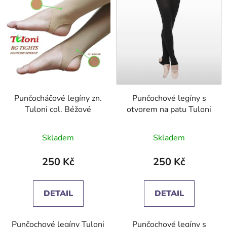
p
i
s
p
r
o
d
Punčocháčové legíny zn.
Punčochové legíny s
u
Tuloni col. Béžové
otvorem na patu Tuloni
k
t
Skladem
Skladem
ů
250 Kč
250 Kč
DETAIL
DETAIL
Punčochové legíny Tuloni
Punčochové legíny s