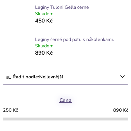
Leginy Tuloni Gella černé
Skladem
450 Kč
Legíny černé pod patu s nákolenkami.
Skladem
890 Kč
Ř
Řadit podle:
Nejlevnější
a
z
e
Cena
n
í
250
Kč
890
Kč
p
r