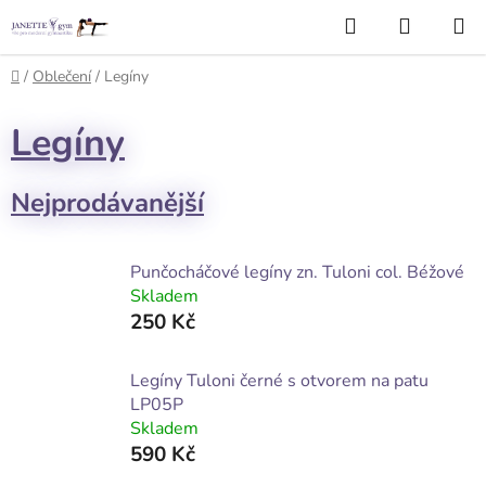
Přejít
Hledat
NÁKUP
na
KOŠÍK
obsah
Domů
/
Oblečení
/
Legíny
Legíny
Nejprodávanější
Punčocháčové legíny zn. Tuloni col. Béžové
Skladem
250 Kč
Legíny Tuloni černé s otvorem na patu
LP05P
Skladem
590 Kč