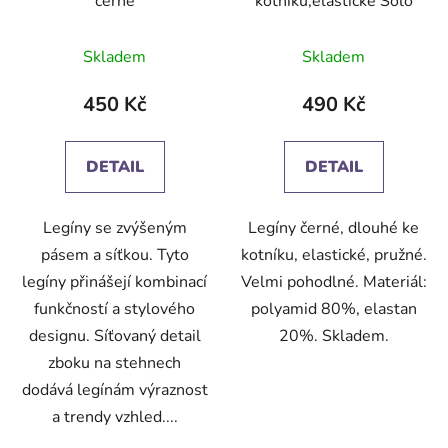
černé
kotníku,elastické Solo
Skladem
Skladem
450 Kč
490 Kč
DETAIL
DETAIL
Legíny se zvýšeným
Legíny černé, dlouhé ke
pásem a síťkou. Tyto
kotníku, elastické, pružné.
legíny přinášejí kombinací
Velmi pohodlné. Materiál:
funkčností a stylového
polyamid 80%, elastan
designu. Síťovaný detail
20%. Skladem.
zboku na stehnech
dodává legínám výraznost
a trendy vzhled....