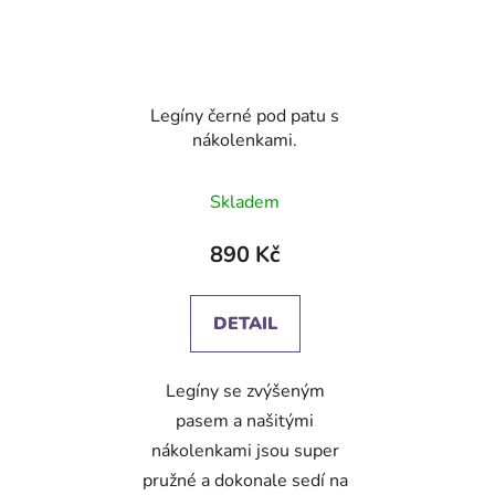
Legíny černé pod patu s
nákolenkami.
Průměrné
Skladem
hodnocení
produktu
890 Kč
je
4,5
DETAIL
z
5
Legíny se zvýšeným
hvězdiček.
pasem a našitými
nákolenkami jsou super
pružné a dokonale sedí na