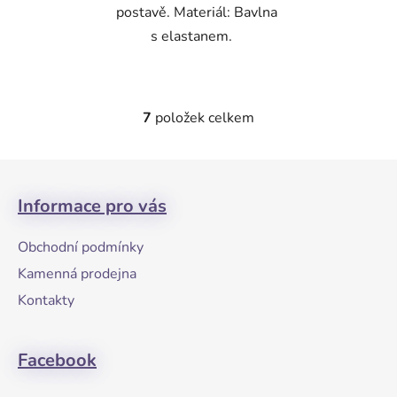
postavě. Materiál: Bavlna
s elastanem.
7
položek celkem
O
v
l
Z
á
á
d
Informace pro vás
p
a
a
c
Obchodní podmínky
t
í
Kamenná prodejna
p
í
r
Kontakty
v
k
Facebook
y
v