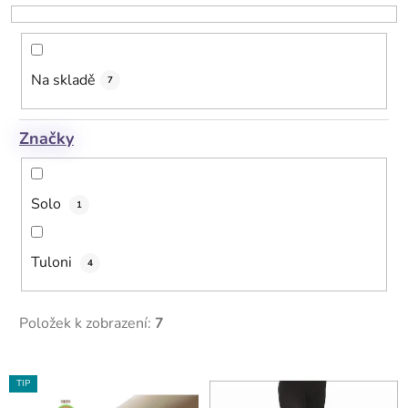
o
d
u
k
Na skladě
7
t
ů
Značky
Solo
1
Tuloni
4
Položek k zobrazení:
7
V
TIP
ý