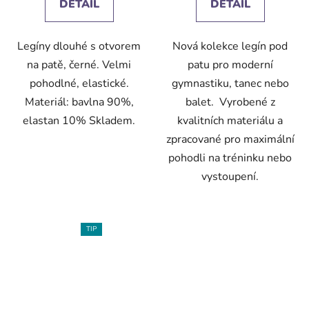
DETAIL
DETAIL
z
5
Legíny dlouhé s otvorem
Nová kolekce legín pod
hvězdiček.
na patě, černé. Velmi
patu pro moderní
pohodlné, elastické.
gymnastiku, tanec nebo
Materiál: bavlna 90%,
balet. Vyrobené z
elastan 10% Skladem.
kvalitních materiálu a
zpracované pro maximální
pohodli na tréninku nebo
vystoupení.
TIP