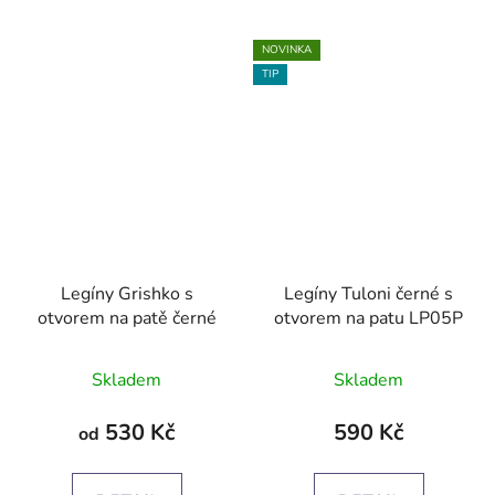
NOVINKA
TIP
Legíny Grishko s
Legíny Tuloni černé s
otvorem na patě černé
otvorem na patu LP05P
Průměrné
Skladem
Skladem
hodnocení
produktu
530 Kč
590 Kč
od
je
4,5