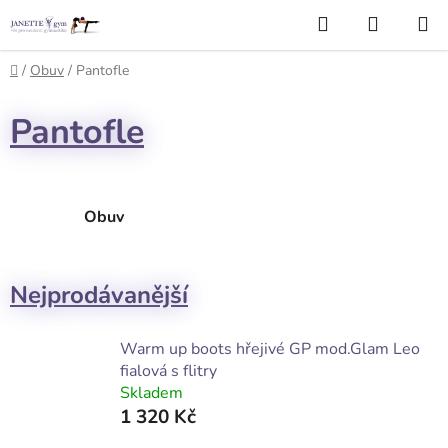
Přejít
Hledat
NÁKUP
na
KOŠÍK
obsah
Domů
/
Obuv
/
Pantofle
Pantofle
Obuv
Nejprodávanější
Warm up boots hřejivé GP mod.Glam Leo
fialová s flitry
Skladem
1 320 Kč