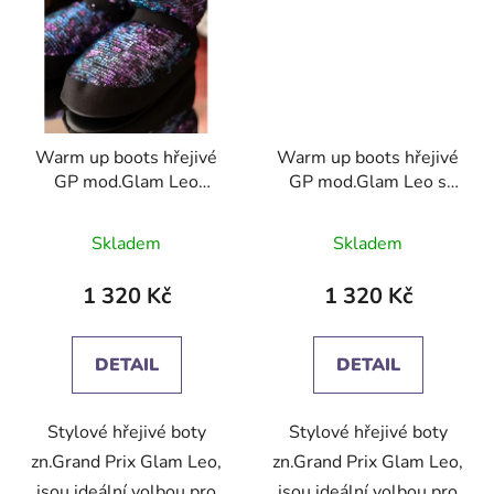
Warm up boots hřejivé
Warm up boots hřejivé
GP mod.Glam Leo
GP mod.Glam Leo s
fialová s flitry
flitry hněda.
Skladem
Skladem
1 320 Kč
1 320 Kč
DETAIL
DETAIL
Stylové hřejivé boty
Stylové hřejivé boty
zn.Grand Prix Glam Leo,
zn.Grand Prix Glam Leo,
jsou ideální volbou pro
jsou ideální volbou pro