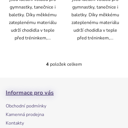
gymnastky, tanečnice i
gymnastky, tanečnice i
baletky. Díky měkkému
baletky. Díky měkkému
zateplenému materiálu
zateplenému materiálu
udrží chodidla v teple
udrží chodidla v teple
před tréninkem,...
před tréninkem,...
4
položek celkem
O
v
l
Z
á
á
d
Informace pro vás
p
a
a
c
Obchodní podmínky
t
í
Kamenná prodejna
p
í
r
Kontakty