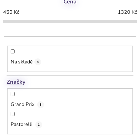
Cena
n
í
450
Kč
1320
Kč
p
r
o
d
u
k
Na skladě
4
t
ů
Značky
Grand Prix
3
Pastorelli
1