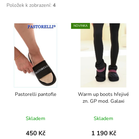
Položek k zobrazení:
4
V
NOVINKA
ý
p
i
s
p
r
o
d
Pastorelli pantofle
Warm up boots hřejivé
u
zn. GP mod. Galaxi
k
t
Skladem
Skladem
ů
450 Kč
1 190 Kč