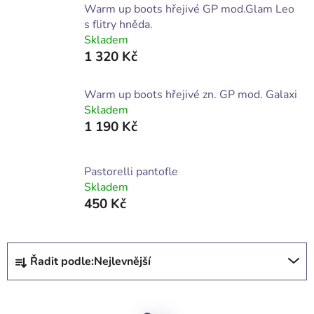
Warm up boots hřejivé GP mod.Glam Leo
s flitry hněda.
Skladem
1 320 Kč
Warm up boots hřejivé zn. GP mod. Galaxi
Skladem
1 190 Kč
Pastorelli pantofle
Skladem
450 Kč
Ř
Řadit podle:
Nejlevnější
a
z
e