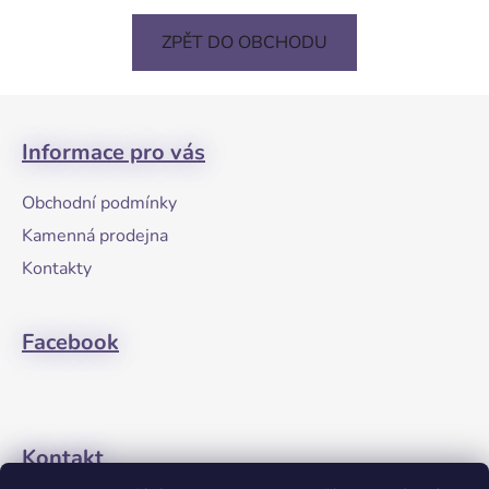
ZPĚT DO OBCHODU
Z
á
Informace pro vás
p
a
Obchodní podmínky
t
Kamenná prodejna
í
Kontakty
Facebook
Kontakt