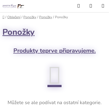
Přejít
Hledat
NÁKUP
na
KOŠÍK
obsah
Domů
/
Oblečení
/
Ponožky
/
Ponožky
/
Ponožky
Ponožky
Produkty teprve připravujeme.
Můžete se ale podívat na ostatní kategorie.