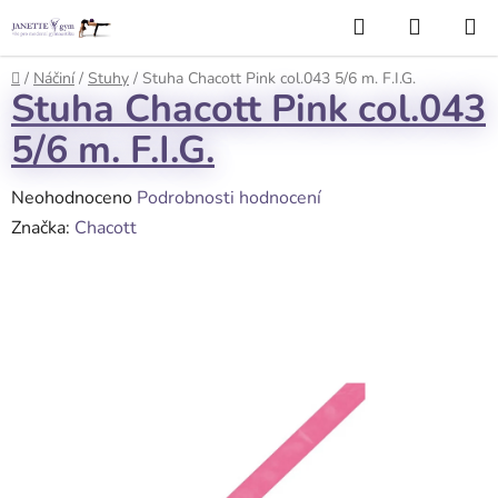
Přejít
Hledat
NÁKUP
na
KOŠÍK
obsah
Domů
/
Náčiní
/
Stuhy
/
Stuha Chacott Pink col.043 5/6 m. F.I.G.
Stuha Chacott Pink col.043
5/6 m. F.I.G.
Průměrné
Neohodnoceno
Podrobnosti hodnocení
hodnocení
Značka:
Chacott
produktu
je
0,0
z
5
hvězdiček.