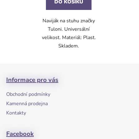
DO KOŠÍKU
Naviják na stuhu značky
Tuloni. Universální
velikost. Materiál: Plast.
Skladem.
Z
á
Informace pro vás
p
a
Obchodní podmínky
t
Kamenná prodejna
í
Kontakty
Facebook