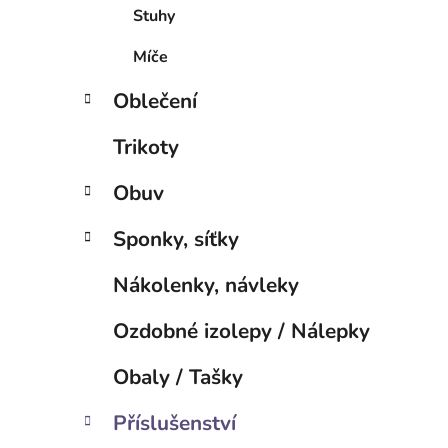
í
Stuhy
p
a
Míče
n
Oblečení
e
l
Trikoty
Obuv
Sponky, síťky
Nákolenky, návleky
Ozdobné izolepy / Nálepky
Obaly / Tašky
Příslušenství