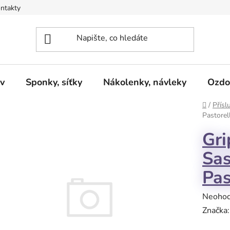
ntakty
v
Sponky, síťky
Nákolenky, návleky
Ozdo
Domů
/
Přísl
Pastorel
Gri
Sas
Pas
Průměr
Neoho
hodnoc
Značka
produk