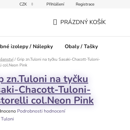
CZK
Přihlášení
Registrace
PRÁZDNÝ KOŠÍK
NÁKUPNÍ
KOŠÍK
bné izolepy / Nálepky
Obaly / Tašky
Přísluše
ušenství
/
Grip zn.Tuloni na tyčku Sasaki-Chacott-Tuloni-
li col.Neon Pink
p zn.Tuloni na tyčku
aki-Chacott-Tuloni-
torelli col.Neon Pink
né
dnoceno
Podrobnosti hodnocení
ení
:
Tuloni
tu