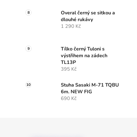
Overal černý se sitkou a
dlouhé rukávy
1 290 Kč
Tílko černý Tuloni s
výstřihem na zádech
TL13P
395 Kč
Stuha Sasaki M-71 TQBU
6m. NEW FIG
690 Kč
Z
á