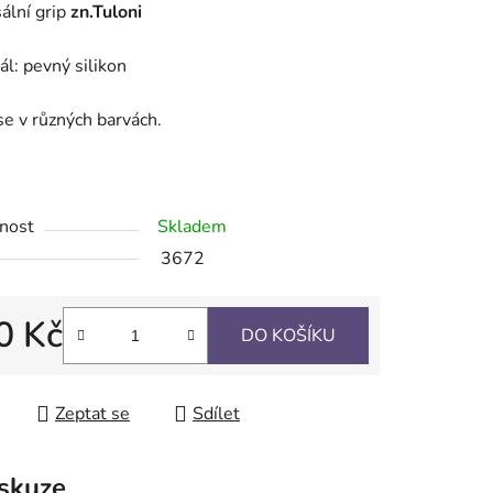
ální grip
zn.Tuloni
ál: pevný silikon
se v různých barvách.
ek.
nost
Skladem
3672
0 Kč
DO KOŠÍKU
 cena:
Zeptat se
Sdílet
skuze