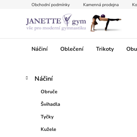
Přejít
Obchodní podmínky
Kamenná prodejna
Ko
na
obsah
Náčiní
Oblečení
Trikoty
Obu
P
K
Přeskočit
Náčiní
a
kategorie
o
t
s
Obruče
e
t
g
Švihadla
r
o
a
r
Tyčky
i
n
e
n
Kužele