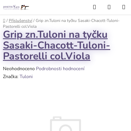
Přejít
Hledat
NÁKUP
na
KOŠÍK
obsah
Domů
/
Příslušenství
/
Grip zn.Tuloni na tyčku Sasaki-Chacott-Tuloni-
Pastorelli col.Viola
Grip zn.Tuloni na tyčku
Sasaki-Chacott-Tuloni-
Pastorelli col.Viola
Průměrné
Neohodnoceno
Podrobnosti hodnocení
hodnocení
Značka:
Tuloni
produktu
je
0,0
z
5
hvězdiček.