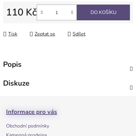
110 Kč
DO KOŠÍKU
Měrná cena:
Tisk
Zeptat se
Sdílet
Popis
Diskuze
Z
á
Informace pro vás
p
a
Obchodní podmínky
t
Kamenná prodejna