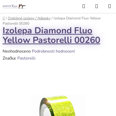
Přejít
Hledat
NÁKUP
na
KOŠÍK
obsah
Domů
/
Ozdobné izolepy / Nálepky
/
Izolepa Diamond Fluo Yellow
Pastorelli 00260
Izolepa Diamond Fluo
Yellow Pastorelli 00260
Průměrné
Neohodnoceno
Podrobnosti hodnocení
hodnocení
Značka:
Pastorelli
produktu
je
0,0
z
5
hvězdiček.