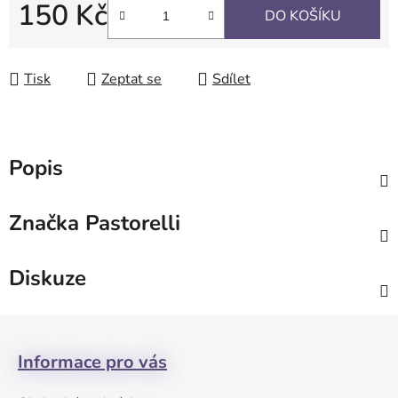
150 Kč
DO KOŠÍKU
Měrná cena:
Tisk
Zeptat se
Sdílet
Popis
Značka
Pastorelli
Diskuze
Z
á
Informace pro vás
p
a