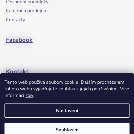
Obchodní podmínky
t
Kamenná prodejna
í
Kontakty
Facebook
Kontakt
Tento web používá soubory cookie. Dalším procházením
+420608274762
tohoto webu vyjadřujete souhlas s jejich používáním.. Více
informací
zde
.
Nastavení
Souhlasím
Vytvořil Shoptet