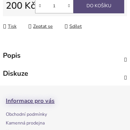
200 Kč
DO KOŠÍKU
Měrná cena:
Tisk
Zeptat se
Sdílet
Popis
Diskuze
Z
á
Informace pro vás
p
a
Obchodní podmínky
t
Kamenná prodejna
í