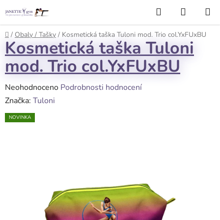
Přejít
Hledat
NÁKUP
na
KOŠÍK
obsah
Domů
/
Obaly / Tašky
/
Kosmetická taška Tuloni mod. Trio col.YxFUxBU
Kosmetická taška Tuloni
mod. Trio col.YxFUxBU
Průměrné
Neohodnoceno
Podrobnosti hodnocení
hodnocení
Značka:
Tuloni
produktu
NOVINKA
je
0,0
z
5
hvězdiček.