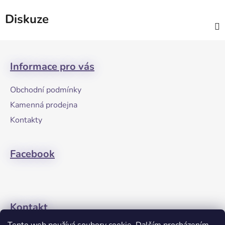
Diskuze
Z
á
Informace pro vás
p
a
Obchodní podmínky
t
Kamenná prodejna
í
Kontakty
Facebook
Kontakt