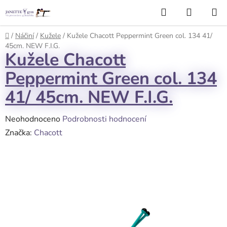
Přejít
Hledat
NÁKUP
na
KOŠÍK
obsah
Domů
/
Náčiní
/
Kužele
/
Kužele Chacott Peppermint Green col. 134 41/
45cm. NEW F.I.G.
Kužele Chacott
Peppermint Green col. 134
41/ 45cm. NEW F.I.G.
Průměrné
Neohodnoceno
Podrobnosti hodnocení
hodnocení
Značka:
Chacott
produktu
je
0,0
z
5
hvězdiček.