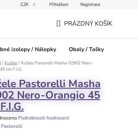
CZK
Přihlášení
Registrace
PRÁZDNÝ KOŠÍK
NÁKUPNÍ
KOŠÍK
bné izolepy / Nálepky
Obaly / Tašky
Přísluše
í
/
Kužele
/
Kužele Pastorelli Masha 02902 Nero-
45 cm F.I.G.
ele Pastorelli Masha
902 Nero-Orangio 45
F.I.G.
né
dnoceno
Podrobnosti hodnocení
ení
:
Pastorelli
tu