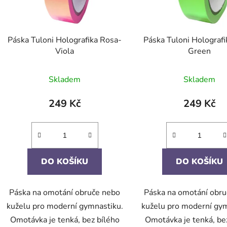
Páska Tuloni Holografika Rosa-
Páska Tuloni Holograf
Viola
Green
Skladem
Skladem
249 Kč
249 Kč
DO KOŠÍKU
DO KOŠÍKU
Páska na omotání obruče nebo
Páska na omotání obr
kuželu pro moderní gymnastiku.
kuželu pro moderní gym
Omotávka je tenká, bez bílého
Omotávka je tenká, be