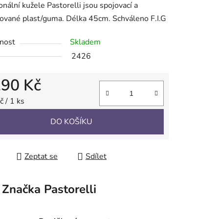
onální kužele Pastorelli jsou spojovací a
ované plast/guma. Délka 45cm. Schváleno F.I.G
nost
Skladem
2426
ek.
290 Kč
 cena:
 / 1 ks
DO KOŠÍKU
Zeptat se
Sdílet
Značka
Pastorelli