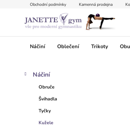
Přejít
Obchodní podmínky
Kamenná prodejna
Ko
na
obsah
Náčiní
Oblečení
Trikoty
Obu
P
K
Přeskočit
Náčiní
a
kategorie
o
t
s
Obruče
e
t
g
Švihadla
r
o
a
r
Tyčky
i
n
e
n
Kužele