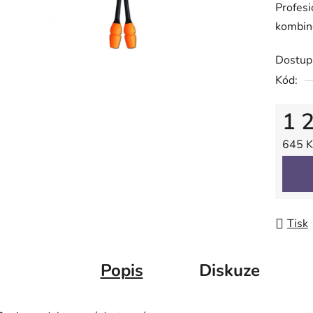
Profesi
je
kombin
0,0
z
Dostup
5
Kód:
hvězdič
1 
Měrná
645 Kč
Tisk
Popis
Diskuze