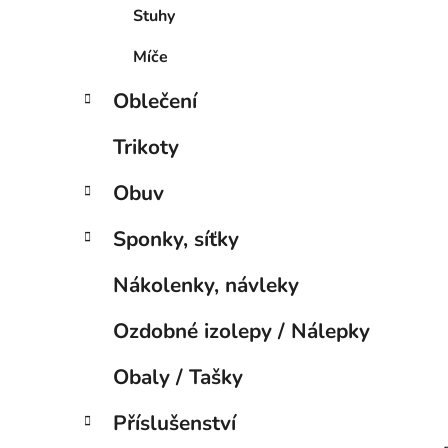
í
Stuhy
p
a
Míče
n
Oblečení
e
l
Trikoty
Obuv
Sponky, síťky
Nákolenky, návleky
Ozdobné izolepy / Nálepky
Obaly / Tašky
Příslušenství