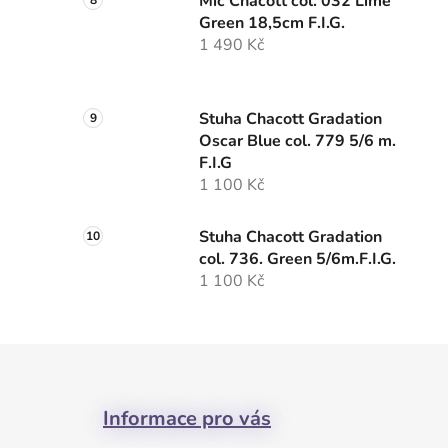
Míč Chacott col. 032 Lime
Green 18,5cm F.I.G.
1 490 Kč
Stuha Chacott Gradation
Oscar Blue col. 779 5/6 m.
F.I.G
1 100 Kč
Stuha Chacott Gradation
col. 736. Green 5/6m.F.I.G.
1 100 Kč
Z
á
Informace pro vás
p