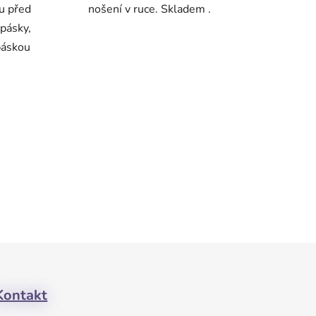
u před
nošení v ruce. Skladem .
pásky,
páskou
Kontakt