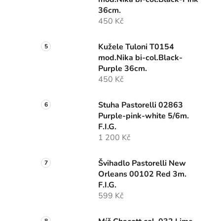
36cm.
450 Kč
Kužele Tuloni T0154
mod.Nika bi-col.Black-
Purple 36cm.
450 Kč
Stuha Pastorelli 02863
Purple-pink-white 5/6m.
F.I.G.
1 200 Kč
Švihadlo Pastorelli New
Orleans 00102 Red 3m.
F.I.G.
599 Kč