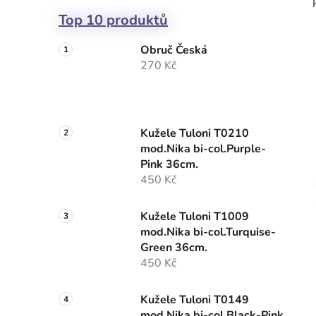
Top 10 produktů
Obruč Česká
270 Kč
Kužele Tuloni T0210
mod.Nika bi-col.Purple-
Pink 36cm.
450 Kč
Kužele Tuloni T1009
mod.Nika bi-col.Turquise-
Green 36cm.
450 Kč
Kužele Tuloni T0149
mod.Nika bi-col.Black-Pink