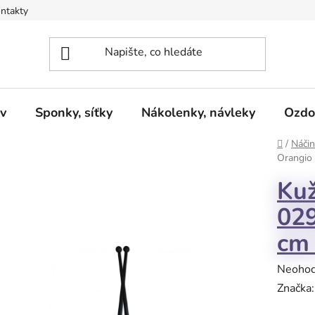
ntakty
v
Sponky, síťky
Nákolenky, návleky
Ozdo
Domů
/
Náčin
Orangio 
Kuž
02
cm 
Průměr
Neoho
hodnoc
Značka
produk