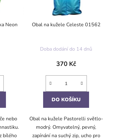
ika Neon
Obal na kužele Celeste 01562
Doba dodání do 14 dnů
370 Kč
DO KOŠÍKU
uče nebo
Obal na kužele Pastorelli světlo-
nastiku.
modrý. Omyvatelný, pevný,
z bílého
zapínání na suchý zip, ucho pro