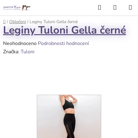
Přejít
Hledat
NÁKUP
na
KOŠÍK
obsah
Domů
/
Oblečení
/
Leginy Tuloni Gella černé
Leginy Tuloni Gella černé
Průměrné
Neohodnoceno
Podrobnosti hodnocení
hodnocení
Značka:
Tuloni
produktu
je
0,0
z
5
hvězdiček.