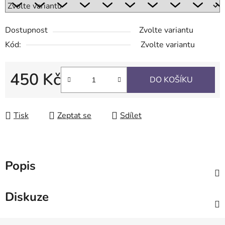
Dostupnost
Zvolte variantu
Kód:
Zvolte variantu
450 Kč
DO KOŠÍKU
Měrná cena:
Tisk
Zeptat se
Sdílet
Popis
Diskuze
Z