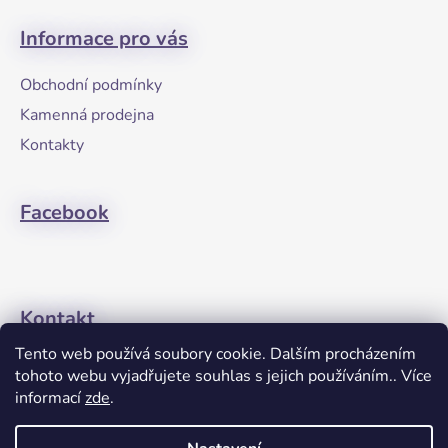
á
Informace pro vás
p
a
Obchodní podmínky
t
Kamenná prodejna
í
Kontakty
Facebook
Kontakt
Tento web používá soubory cookie. Dalším procházením
+420608274762
tohoto webu vyjadřujete souhlas s jejich používáním.. Více
informací
zde
.