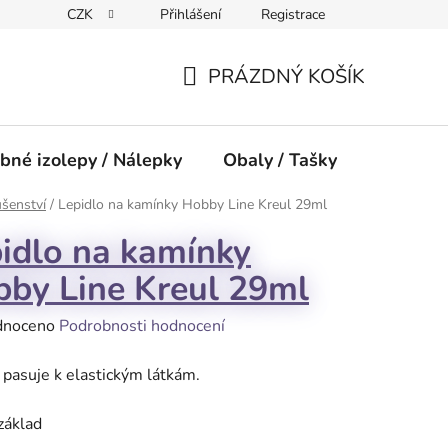
CZK
Přihlášení
Registrace
PRÁZDNÝ KOŠÍK
NÁKUPNÍ
KOŠÍK
bné izolepy / Nálepky
Obaly / Tašky
Přísluše
ušenství
/
Lepidlo na kamínky Hobby Line Kreul 29ml
idlo na kamínky
by Line Kreul 29ml
né
dnoceno
Podrobnosti hodnocení
ení
 pasuje k elastickým látkám.
tu
základ