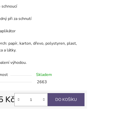
 schnoucí
ek.
dný při za schnutí
aplikátor
rch: papír, karton, dřevo, polystyren, plast,
a a látky.
alení výhodou.
nost
Skladem
2663
5 Kč
DO KOŠÍKU
 cena: