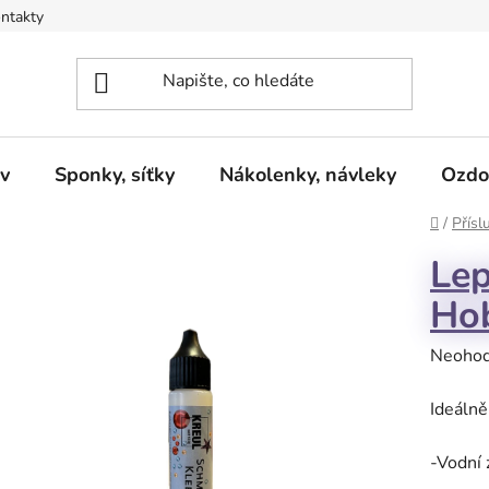
ntakty
v
Sponky, síťky
Nákolenky, návleky
Ozdo
Domů
/
Přísl
Lep
Hob
Průměr
Neoho
hodnoc
Ideálně
produk
je
-Vodní 
0,0