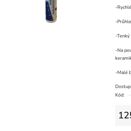
z
-Rychlé
5
hvězdič
-Průhle
-Tenký 
-Na pov
keramik
-Malé b
Dostup
Kód:
12
Měrná