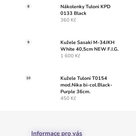
Nákolenky Tuloni KPD
0133 Black
360 Kč
Kužele Sasaki M-34JKH
White 40,5cm NEW F.I.G.
1 600 Kč
Kužele Tuloni T0154
mod.Nika bi-col.Black-
Purple 36cm.
450 Kč
Z
á
Informace pro vás