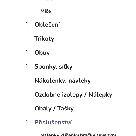
p
a
Míče
n
Oblečení
e
l
Trikoty
Obuv
Sponky, síťky
Nákolenky, návleky
Ozdobné izolepy / Nálepky
Obaly / Tašky
Příslušenství
Nálepky klíčenky hračky suvenýry