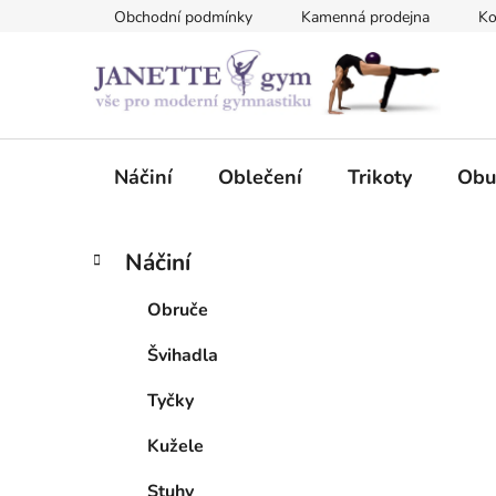
Přejít
Obchodní podmínky
Kamenná prodejna
Ko
na
obsah
Náčiní
Oblečení
Trikoty
Obu
P
K
Přeskočit
Náčiní
a
kategorie
o
t
s
Obruče
e
t
g
Švihadla
r
o
a
r
Tyčky
i
n
e
n
Kužele
í
Stuhy