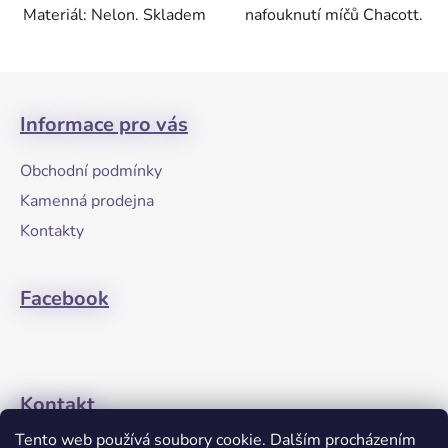
Materiál: Nelon. Skladem
nafouknutí míčů Chacott.
Z
á
Informace pro vás
p
a
Obchodní podmínky
t
Kamenná prodejna
í
Kontakty
Facebook
Kontakt
Tento web používá soubory cookie. Dalším procházením