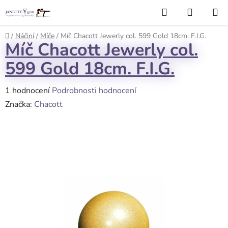
Přejít
Hledat
NÁKUP
na
KOŠÍK
obsah
Domů
/
Náčiní
/
Míče
/
Míč Chacott Jewerly col. 599 Gold 18cm. F.I.G.
Míč Chacott Jewerly col.
599 Gold 18cm. F.I.G.
Průměrné
1 hodnocení
Podrobnosti hodnocení
hodnocení
Značka:
Chacott
produktu
je
5,0
z
5
hvězdiček.