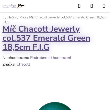
Přejít
Hledat
NÁKUP
na
KOŠÍK
obsah
Domů
/
Náčiní
/
Míče
/
Míč Chacott Jewerly col.537 Emerald Green 18,5cm
F.I.G
Míč Chacott Jewerly
col.537 Emerald Green
18,5cm F.I.G
Průměrné
Neohodnoceno
Podrobnosti hodnocení
hodnocení
Značka:
Chacott
produktu
je
0,0
z
5
hvězdiček.