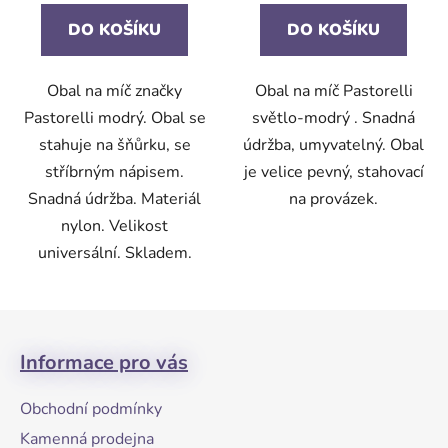
DO KOŠÍKU
DO KOŠÍKU
Obal na míč značky
Obal na míč Pastorelli
Pastorelli modrý. Obal se
světlo-modrý . Snadná
stahuje na šňůrku, se
údržba, umyvatelný. Obal
stříbrným nápisem.
je velice pevný, stahovací
Snadná údržba. Materiál
na provázek.
nylon. Velikost
universální. Skladem.
Z
á
Informace pro vás
p
a
Obchodní podmínky
t
Kamenná prodejna