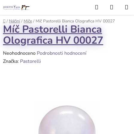
Přejít
Hledat
NÁKUP
na
KOŠÍK
obsah
Domů
/
Náčiní
/
Míče
/
Míč Pastorelli Bianca Olografica HV 00027
Míč Pastorelli Bianca
Olografica HV 00027
Průměrné
Neohodnoceno
Podrobnosti hodnocení
hodnocení
Značka:
Pastorelli
produktu
je
0,0
z
5
hvězdiček.