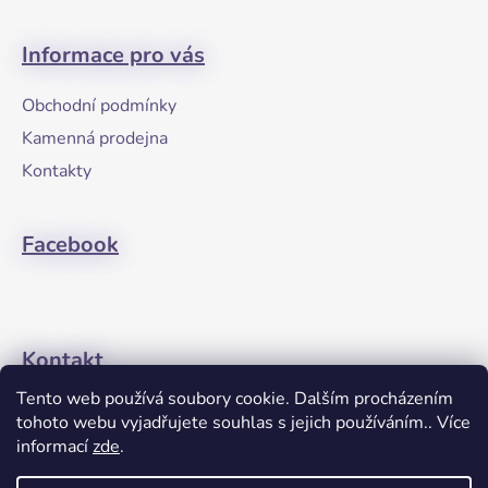
Z
á
Informace pro vás
p
a
Obchodní podmínky
t
Kamenná prodejna
í
Kontakty
Facebook
Kontakt
Tento web používá soubory cookie. Dalším procházením
+420608274762
tohoto webu vyjadřujete souhlas s jejich používáním.. Více
informací
zde
.