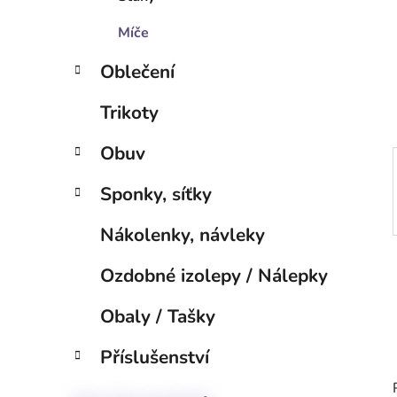
p
a
Míče
n
Oblečení
e
l
Trikoty
Obuv
Sponky, síťky
Nákolenky, návleky
Ozdobné izolepy / Nálepky
Obaly / Tašky
Příslušenství