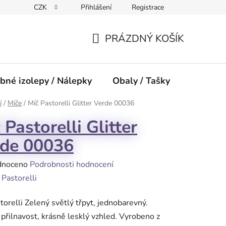
CZK
Přihlášení
Registrace
PRÁZDNÝ KOŠÍK
NÁKUPNÍ
KOŠÍK
bné izolepy / Nálepky
Obaly / Tašky
Přísluše
í
/
Míče
/
Míč Pastorelli Glitter Verde 00036
 Pastorelli Glitter
rde 00036
né
dnoceno
Podrobnosti hodnocení
ení
:
Pastorelli
tu
torelli Zelený světlý třpyt, jednobarevný.
přilnavost, krásně lesklý vzhled. Vyrobeno z