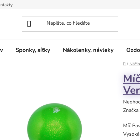
ntakty
v
Sponky, síťky
Nákolenky, návleky
Ozdo
Domů
/
Náčin
Míč
Ve
Průměr
Neoho
hodnoc
Značka
produk
Míč Pas
je
Vysoká 
0,0