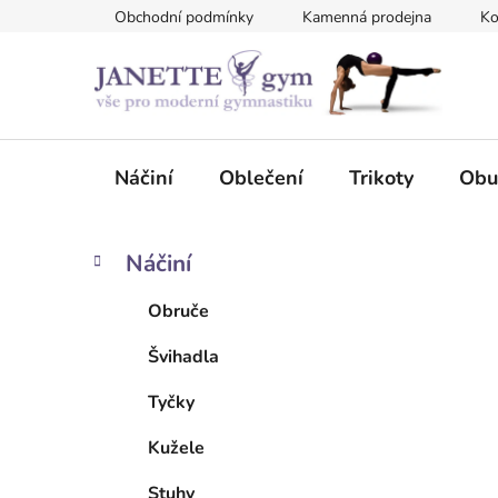
Přejít
Obchodní podmínky
Kamenná prodejna
Ko
na
obsah
Náčiní
Oblečení
Trikoty
Obu
P
K
Přeskočit
Náčiní
a
kategorie
o
t
s
Obruče
e
t
g
Švihadla
r
o
a
r
Tyčky
i
n
e
n
Kužele
í
Stuhy