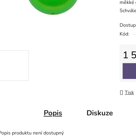
měkké 
z
Schvále
5
hvězdič
Dostup
Kód:
1 
Měrná
Tisk
Popis
Diskuze
Popis produktu není dostupný