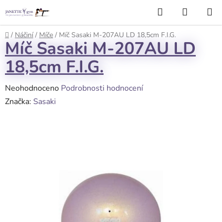
Přejít
Hledat
NÁKUP
na
KOŠÍK
obsah
Domů
/
Náčiní
/
Míče
/
Míč Sasaki M-207AU LD 18,5cm F.I.G.
Míč Sasaki M-207AU LD
18,5cm F.I.G.
Průměrné
Neohodnoceno
Podrobnosti hodnocení
hodnocení
Značka:
Sasaki
produktu
je
0,0
z
5
hvězdiček.