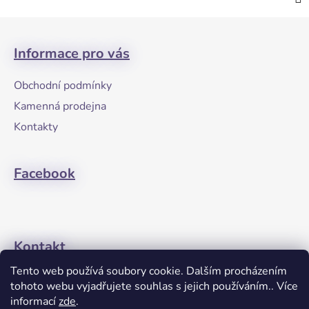
Z
á
Informace pro vás
p
a
Obchodní podmínky
t
Kamenná prodejna
í
Kontakty
Facebook
Kontakt
Tento web používá soubory cookie. Dalším procházením
+420608274762
tohoto webu vyjadřujete souhlas s jejich používáním.. Více
informací
zde
.