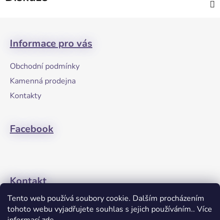
Z
á
Informace pro vás
p
a
Obchodní podmínky
t
Kamenná prodejna
í
Kontakty
Facebook
Kontakt
Tento web používá soubory cookie. Dalším procházením
+420608274762
tohoto webu vyjadřujete souhlas s jejich používáním.. Více