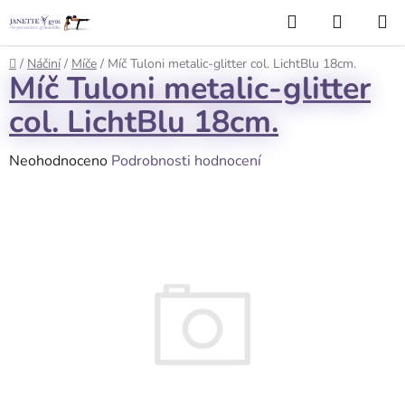
Přejít
Hledat
NÁKUP
na
KOŠÍK
obsah
Domů
/
Náčiní
/
Míče
/
Míč Tuloni metalic-glitter col. LichtBlu 18cm.
Míč Tuloni metalic-glitter
col. LichtBlu 18cm.
Průměrné
Neohodnoceno
Podrobnosti hodnocení
hodnocení
produktu
je
0,0
z
5
hvězdiček.