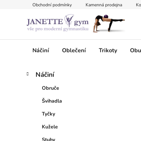
Přejít
Obchodní podmínky
Kamenná prodejna
Ko
na
obsah
Náčiní
Oblečení
Trikoty
Obu
P
K
Přeskočit
Náčiní
a
kategorie
o
t
s
Obruče
e
t
g
Švihadla
r
o
a
r
Tyčky
i
n
e
n
Kužele
í
Stuhy