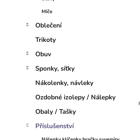
p
a
Míče
n
Oblečení
e
l
Trikoty
Obuv
Sponky, síťky
Nákolenky, návleky
Ozdobné izolepy / Nálepky
Obaly / Tašky
Příslušenství
Nálepky klíčenky hračky suvenýry