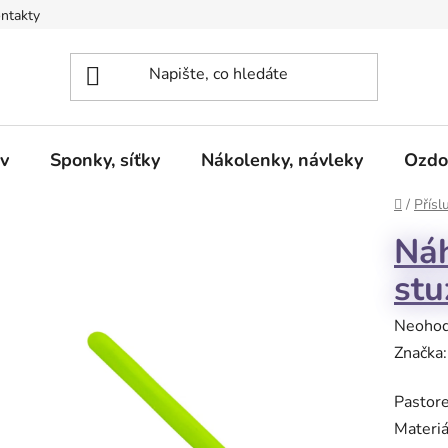
ntakty
v
Sponky, síťky
Nákolenky, návleky
Ozdo
Domů
/
Přísl
Náh
stu
Průměr
Neoho
hodnoc
Značka
produk
Pastore
je
Materi
0,0