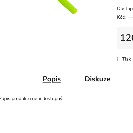
z
Dostup
5
Kód:
hvězdič
12
Měrná
Tisk
Popis
Diskuze
Popis produktu není dostupný