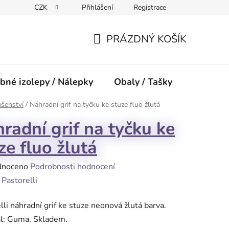
CZK
Přihlášení
Registrace
PRÁZDNÝ KOŠÍK
NÁKUPNÍ
KOŠÍK
bné izolepy / Nálepky
Obaly / Tašky
Přísluše
ušenství
/
Náhradní grif na tyčku ke stuze fluo žlutá
radní grif na tyčku ke
ze fluo žlutá
né
dnoceno
Podrobnosti hodnocení
ení
:
Pastorelli
tu
lli náhradní grif ke stuze neonová žlutá barva.
ál: Guma. Skladem.