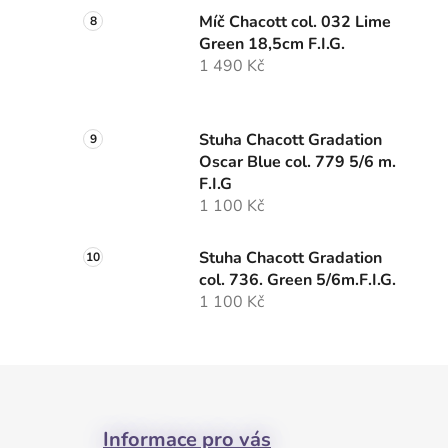
Míč Chacott col. 032 Lime
Green 18,5cm F.I.G.
1 490 Kč
Stuha Chacott Gradation
Oscar Blue col. 779 5/6 m.
F.I.G
1 100 Kč
Stuha Chacott Gradation
col. 736. Green 5/6m.F.I.G.
1 100 Kč
Z
á
Informace pro vás