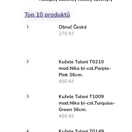
Top 10 produktů
Obruč Česká
270 Kč
Kužele Tuloni T0210
mod.Nika bi-col.Purple-
Pink 36cm.
450 Kč
Kužele Tuloni T1009
mod.Nika bi-col.Turquise-
Green 36cm.
450 Kč
Kužele Tuloni T0149