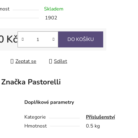
nost
Skladem
1902
ek.
0 Kč
DO KOŠÍKU
 cena:
Zeptat se
Sdílet
Značka
Pastorelli
Doplňkové parametry
Kategorie
Příslušenství
Hmotnost
0.5 kg