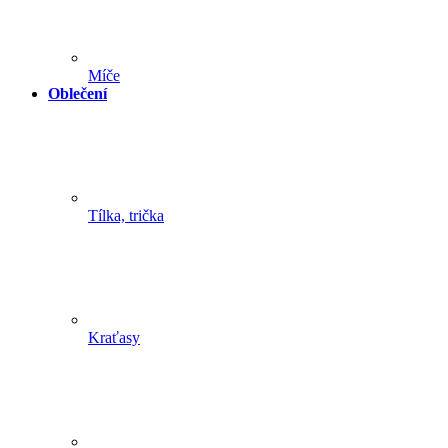
Míče
Oblečení
Tílka, trička
Kraťasy