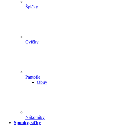
Špičky
Cvičky
Pantofle
Obuv
Nákotníky
Sponky, síťky