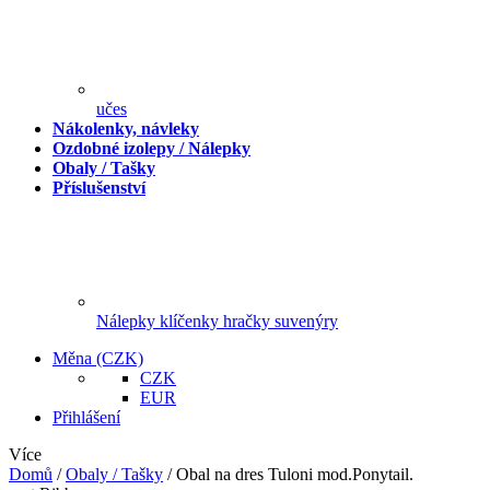
učes
Nákolenky, návleky
Ozdobné izolepy / Nálepky
Obaly / Tašky
Příslušenství
Nálepky klíčenky hračky suvenýry
Měna
(CZK)
CZK
EUR
Přihlášení
Více
Domů
/
Obaly / Tašky
/
Obal na dres Tuloni mod.Ponytail.