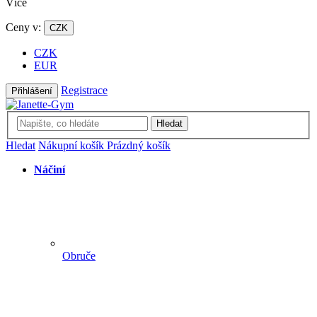
Více
Ceny v:
CZK
CZK
EUR
Registrace
Přihlášení
Hledat
Hledat
Nákupní košík
Prázdný košík
Náčiní
Obruče