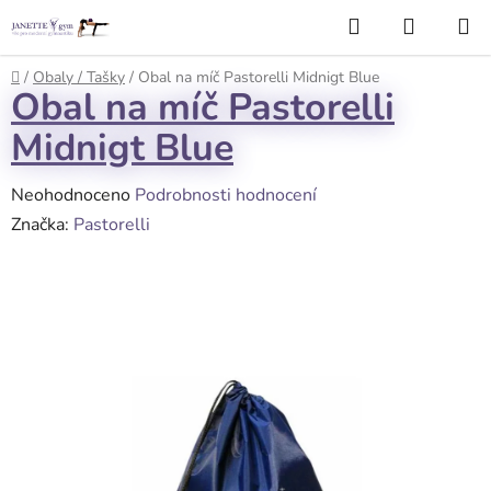
Přejít
Hledat
NÁKUP
na
KOŠÍK
obsah
Domů
/
Obaly / Tašky
/
Obal na míč Pastorelli Midnigt Blue
Obal na míč Pastorelli
Midnigt Blue
Průměrné
Neohodnoceno
Podrobnosti hodnocení
hodnocení
Značka:
Pastorelli
produktu
je
0,0
z
5
hvězdiček.