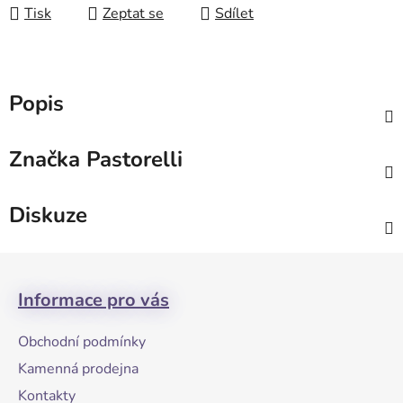
Tisk
Zeptat se
Sdílet
Popis
Značka
Pastorelli
Diskuze
Z
á
Informace pro vás
p
a
Obchodní podmínky
t
Kamenná prodejna
í
Kontakty