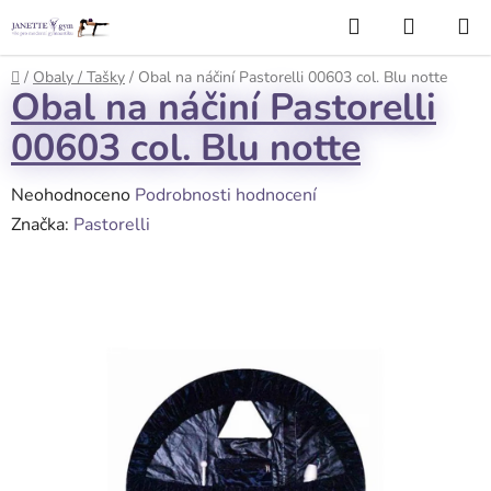
Přejít
Hledat
NÁKUP
na
KOŠÍK
obsah
Domů
/
Obaly / Tašky
/
Obal na náčiní Pastorelli 00603 col. Blu notte
Obal na náčiní Pastorelli
00603 col. Blu notte
Průměrné
Neohodnoceno
Podrobnosti hodnocení
hodnocení
Značka:
Pastorelli
produktu
je
0,0
z
5
hvězdiček.