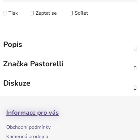
Měrná cena:
Tisk
Zeptat se
Sdílet
Popis
Značka
Pastorelli
Diskuze
Z
á
Informace pro vás
p
a
Obchodní podmínky
t
Kamenná prodejna