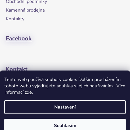
Obchodní podmínky
t
Kamenná prodejna
í
Kontakty
Facebook
Kontakt
Tento web používá soubory cookie. Dalším procházením
+420608274762
tohoto webu vyjadřujete souhlas s jejich používáním.. Více
informací
zde
.
Nastavení
Souhlasím
Vytvořil Shoptet