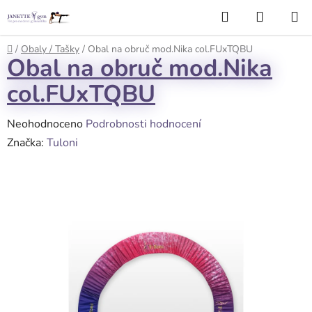
Přejít
Hledat
NÁKUP
na
KOŠÍK
obsah
Domů
/
Obaly / Tašky
/
Obal na obruč mod.Nika col.FUxTQBU
Obal na obruč mod.Nika
col.FUxTQBU
Průměrné
Neohodnoceno
Podrobnosti hodnocení
hodnocení
Značka:
Tuloni
produktu
je
0,0
z
5
hvězdiček.