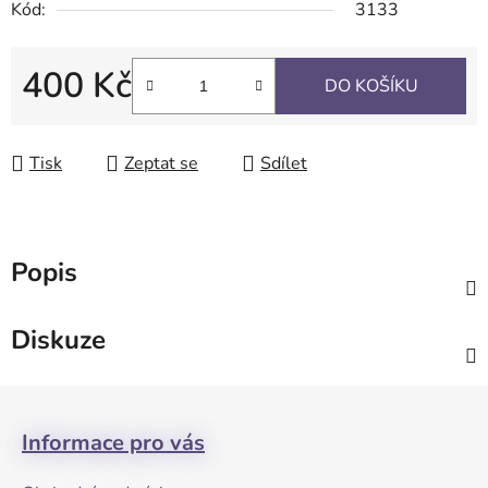
Kód:
3133
400 Kč
DO KOŠÍKU
Měrná cena:
Tisk
Zeptat se
Sdílet
Popis
Diskuze
Z
á
Informace pro vás
p
a