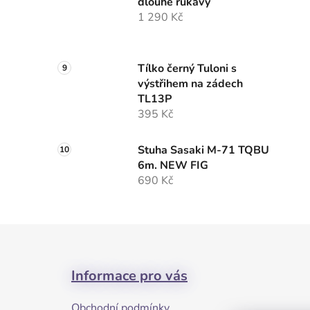
dlouhé rukávy
1 290 Kč
Tílko černý Tuloni s
výstřihem na zádech
TL13P
395 Kč
Stuha Sasaki M-71 TQBU
6m. NEW FIG
690 Kč
Z
á
Informace pro vás
p
a
Obchodní podmínky