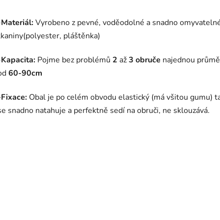
-
Materiál:
Vyrobeno z pevné, voděodolné a snadno omyvateln
tkaniny(polyester, pláštěnka)
-
Kapacita:
Pojme bez problémů
2
až
3 obruče
najednou prům
od
60-90cm
-Fixace:
Obal je po celém obvodu elastický (má všitou gumu) t
se snadno natahuje a perfektně sedí na obruči, ne sklouzává.