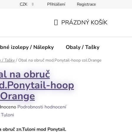
CZK
Přihlášení
Registrace
PRÁZDNÝ KOŠÍK
NÁKUPNÍ
KOŠÍK
bné izolepy / Nálepky
Obaly / Tašky
Přísluše
 / Tašky
/
Obal na obruč mod.Ponytail-hoop col.Orange
l na obruč
.Ponytail-hoop
.Orange
né
dnoceno
Podrobnosti hodnocení
ení
:
Tuloni
tu
 obruč zn.Tuloni mod Ponytail.