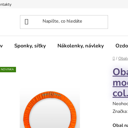
ntakty
v
Sponky, síťky
Nákolenky, návleky
Ozdo
Domů
/
Obaly
Oba
NOVINKA
mod
col
Průměr
Neoho
hodnoc
Značka
produk
Obal na
je