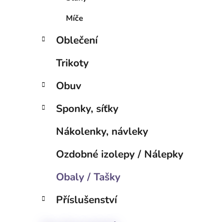
p
a
Míče
n
Oblečení
e
l
Trikoty
Obuv
Sponky, síťky
Nákolenky, návleky
Ozdobné izolepy / Nálepky
Obaly / Tašky
Příslušenství