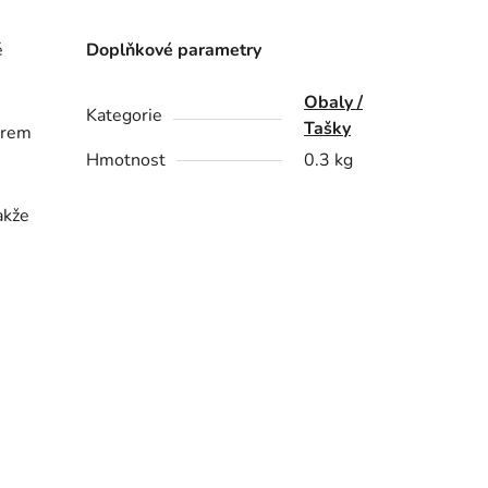
é
Doplňkové parametry
Obaly /
Kategorie
Tašky
ěrem
Hmotnost
0.3 kg
akže