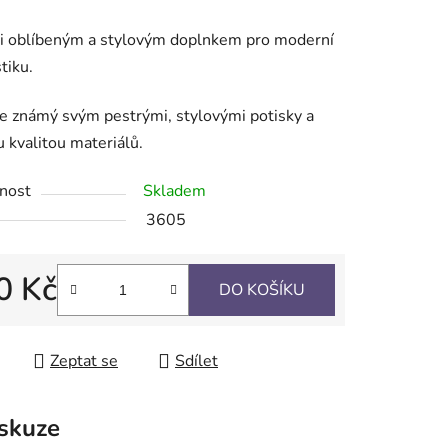
mi oblíbeným a stylovým doplnkem pro moderní
tiku.
ek.
je známý svým pestrými, stylovými potisky a
 kvalitou materiálů.
nost
Skladem
3605
0 Kč
DO KOŠÍKU
 cena:
Zeptat se
Sdílet
skuze