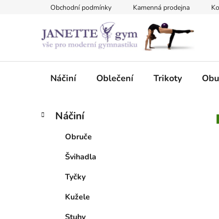
Přejít
Obchodní podmínky
Kamenná prodejna
Ko
na
obsah
Náčiní
Oblečení
Trikoty
Obu
P
K
Přeskočit
Náčiní
a
kategorie
o
t
s
Obruče
e
t
g
Švihadla
r
o
a
r
Tyčky
i
n
e
n
Kužele
í
Stuhy