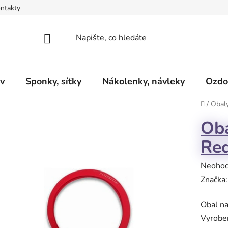
ntakty
v
Sponky, síťky
Nákolenky, návleky
Ozdo
Domů
/
Obaly
Oba
Red
Průměr
Neoho
hodnoc
Značka
produk
Obal na
je
Vyroben
0,0