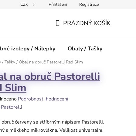
CZK
Přihlášení
Registrace
PRÁZDNÝ KOŠÍK
NÁKUPNÍ
KOŠÍK
bné izolepy / Nálepky
Obaly / Tašky
Přísluše
 / Tašky
/
Obal na obruč Pastorelli Red Slim
l na obruč Pastorelli
 Slim
né
dnoceno
Podrobnosti hodnocení
ení
:
Pastorelli
tu
 obruč červený se stříbrným nápisem Pastorelli.
ý s měkkého mikrovlákna. Velikost univerzální.