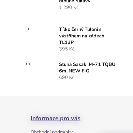
dlouhé rukávy
1 290 Kč
Tílko černý Tuloni s
výstřihem na zádech
TL13P
395 Kč
Stuha Sasaki M-71 TQBU
6m. NEW FIG
690 Kč
Z
á
Informace pro vás
p
a
Obchodní podmínky