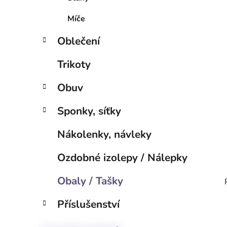
p
a
Míče
n
Oblečení
e
l
Trikoty
Obuv
Sponky, síťky
Nákolenky, návleky
Ozdobné izolepy / Nálepky
Obaly / Tašky
Příslušenství