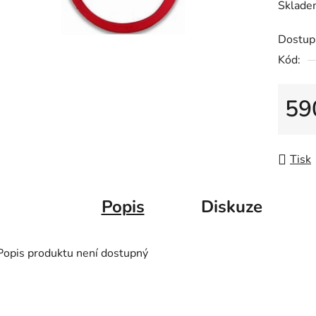
Sklade
z
5
Dostup
hvězdič
Kód:
59
Měrná
Tisk
Popis
Diskuze
Popis produktu není dostupný