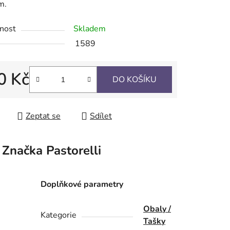
m.
nost
Skladem
ek.
1589
0 Kč
DO KOŠÍKU
 cena:
Zeptat se
Sdílet
Značka
Pastorelli
Doplňkové parametry
Obaly /
Kategorie
Tašky