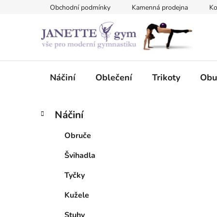
Přejít
Obchodní podmínky
Kamenná prodejna
Ko
na
obsah
Náčiní
Oblečení
Trikoty
Obu
P
K
Přeskočit
Náčiní
a
kategorie
o
t
s
Obruče
e
t
g
Švihadla
r
o
a
r
Tyčky
i
n
e
n
Kužele
í
Stuhy