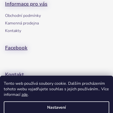
á
Informace pro vás
p
a
Obchodní podmínky
t
Kamenná prodejna
í
Kontakty
Facebook
Kontakt
Tento web používá soubory cookie. Dalším procházením
+420608274762
tohoto webu vyjadřujete souhlas s jejich používáním.. Více
informací
zde
.
Nastavení