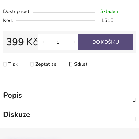
Dostupnost
Skladem
Kód:
1515
399 Kč
DO KOŠÍKU
Měrná cena:
Tisk
Zeptat se
Sdílet
Popis
Diskuze
Z