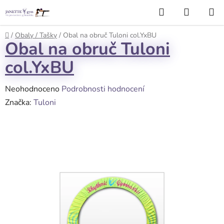
Přejít
Hledat
NÁKUP
na
KOŠÍK
obsah
Domů
/
Obaly / Tašky
/
Obal na obruč Tuloni col.YxBU
Obal na obruč Tuloni
col.YxBU
Průměrné
Neohodnoceno
Podrobnosti hodnocení
hodnocení
Značka:
Tuloni
produktu
je
0,0
z
5
hvězdiček.