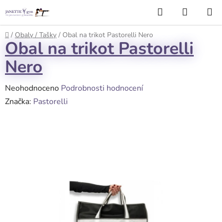
Přejít
Hledat
NÁKUP
na
KOŠÍK
obsah
Domů
/
Obaly / Tašky
/
Obal na trikot Pastorelli Nero
Obal na trikot Pastorelli
Nero
Průměrné
Neohodnoceno
Podrobnosti hodnocení
hodnocení
Značka:
Pastorelli
produktu
je
0,0
z
5
hvězdiček.