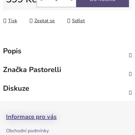
Měrná cena:
Tisk
Zeptat se
Sdílet
Popis
Značka
Pastorelli
Diskuze
Z
á
Informace pro vás
p
a
Obchodní podmínky