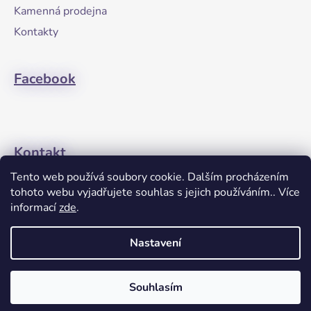
t
Kamenná prodejna
í
Kontakty
Facebook
Kontakt
Tento web používá soubory cookie. Dalším procházením
+420608274762
tohoto webu vyjadřujete souhlas s jejich používáním.. Více
informací
zde
.
Nastavení
Souhlasím
Vytvořil Shoptet
Copyright 2026
Janette-Gym
. Všechna práva vyhrazena.