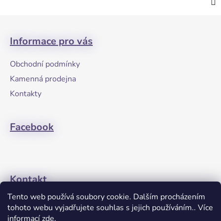
Z
á
Informace pro vás
p
a
Obchodní podmínky
t
Kamenná prodejna
í
Kontakty
Facebook
Kontakt
Tento web používá soubory cookie. Dalším procházením
+420608274762
tohoto webu vyjadřujete souhlas s jejich používáním.. Více
informací
zde
.