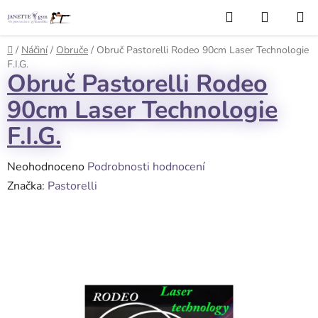
Přejít
Hledat
NÁKUP
na
KOŠÍK
obsah
Domů
/
Náčiní
/
Obruče
/
Obruč Pastorelli Rodeo 90cm Laser Technologie
F.I.G.
Obruč Pastorelli Rodeo
90cm Laser Technologie
F.I.G.
Průměrné
Neohodnoceno
Podrobnosti hodnocení
hodnocení
Značka:
Pastorelli
produktu
je
0,0
z
5
hvězdiček.