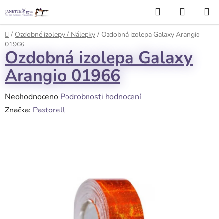
Přejít
Hledat
NÁKUP
na
KOŠÍK
obsah
Domů
/
Ozdobné izolepy / Nálepky
/
Ozdobná izolepa Galaxy Arangio
01966
Ozdobná izolepa Galaxy
Arangio 01966
Průměrné
Neohodnoceno
Podrobnosti hodnocení
hodnocení
Značka:
Pastorelli
produktu
je
0,0
z
5
hvězdiček.