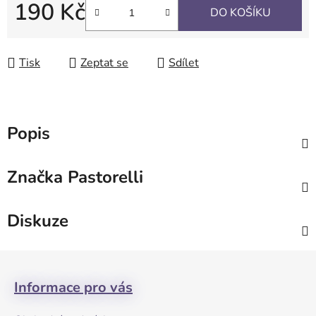
190 Kč
DO KOŠÍKU
Měrná cena:
Tisk
Zeptat se
Sdílet
Popis
Značka
Pastorelli
Diskuze
Z
á
Informace pro vás
p
a