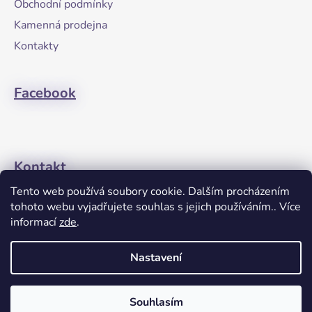
Obchodní podmínky
t
Kamenná prodejna
í
Kontakty
Facebook
Kontakt
Tento web používá soubory cookie. Dalším procházením
+420608274762
tohoto webu vyjadřujete souhlas s jejich používáním.. Více
informací
zde
.
Nastavení
Souhlasím
Vytvořil Shoptet