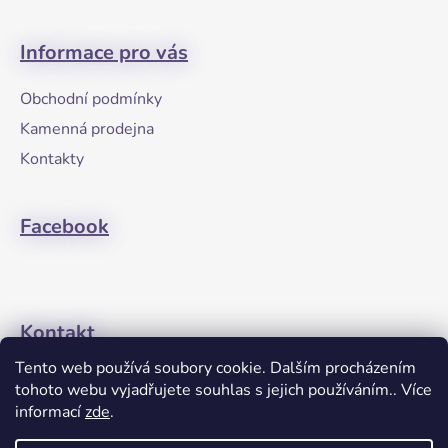
Z
á
Informace pro vás
p
a
Obchodní podmínky
t
Kamenná prodejna
í
Kontakty
Facebook
Kontakt
Tento web používá soubory cookie. Dalším procházením
+420608274762
tohoto webu vyjadřujete souhlas s jejich používáním.. Více
informací
zde
.