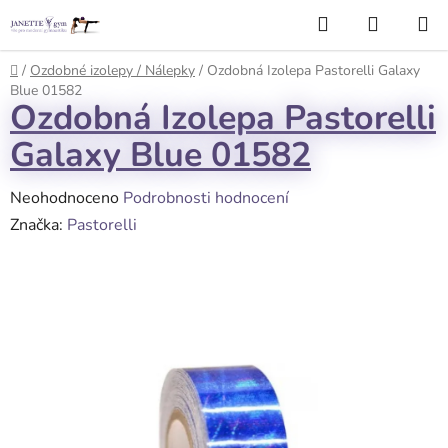
Přejít
Hledat
NÁKUP
na
KOŠÍK
obsah
Domů
/
Ozdobné izolepy / Nálepky
/
Ozdobná Izolepa Pastorelli Galaxy
Blue 01582
Ozdobná Izolepa Pastorelli
Galaxy Blue 01582
Průměrné
Neohodnoceno
Podrobnosti hodnocení
hodnocení
Značka:
Pastorelli
produktu
je
0,0
z
5
hvězdiček.