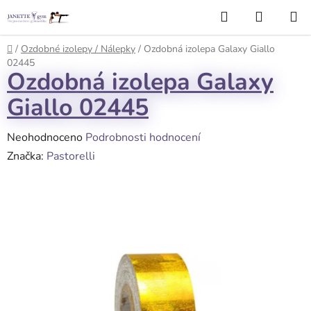
Přejít
Hledat
NÁKUP
na
KOŠÍK
obsah
Domů
/
Ozdobné izolepy / Nálepky
/
Ozdobná izolepa Galaxy Giallo
02445
Ozdobná izolepa Galaxy
Giallo 02445
Průměrné
Neohodnoceno
Podrobnosti hodnocení
hodnocení
Značka:
Pastorelli
produktu
je
0,0
z
5
hvězdiček.