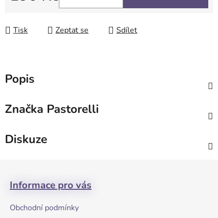
Měrná cena:
Tisk
Zeptat se
Sdílet
Popis
Značka
Pastorelli
Diskuze
Z
á
Informace pro vás
p
a
Obchodní podmínky
t