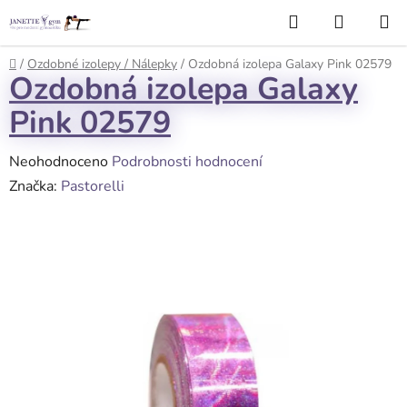
Přejít
Hledat
NÁKUP
na
KOŠÍK
obsah
Domů
/
Ozdobné izolepy / Nálepky
/
Ozdobná izolepa Galaxy Pink 02579
Ozdobná izolepa Galaxy
Pink 02579
Průměrné
Neohodnoceno
Podrobnosti hodnocení
hodnocení
Značka:
Pastorelli
produktu
je
0,0
z
5
hvězdiček.