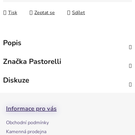
Měrná cena:
Tisk
Zeptat se
Sdílet
Popis
Značka
Pastorelli
Diskuze
Z
á
Informace pro vás
p
a
Obchodní podmínky
t
Kamenná prodejna