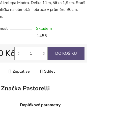
 Izolepa Modrá. Délka 11m, šířka 1,9cm. Stačí
olička na obmotání obruče v průměru 90cm.
m.
nost
Skladem
ek.
1455
0 Kč
DO KOŠÍKU
 cena:
Zeptat se
Sdílet
Značka
Pastorelli
Doplňkové parametry