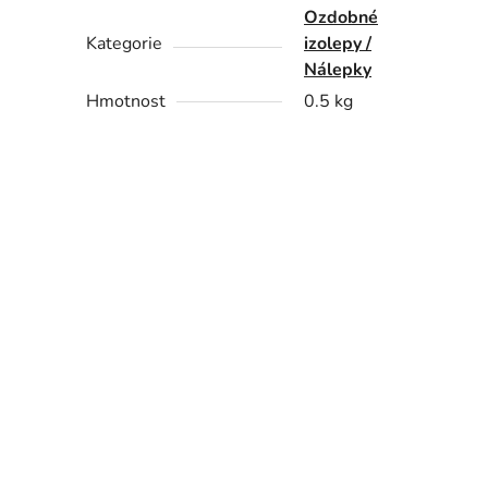
Ozdobné
Kategorie
izolepy /
Nálepky
Hmotnost
0.5 kg