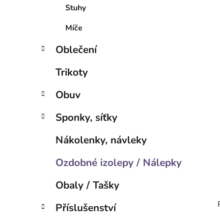
í
Stuhy
p
a
Míče
n
Oblečení
e
l
Trikoty
Obuv
Sponky, síťky
Nákolenky, návleky
Ozdobné izolepy / Nálepky
Obaly / Tašky
Příslušenství