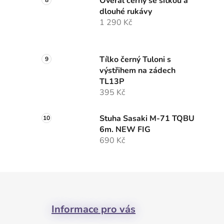
Overal černý se sitkou a
dlouhé rukávy
1 290 Kč
Tílko černý Tuloni s
výstřihem na zádech
TL13P
395 Kč
Stuha Sasaki M-71 TQBU
6m. NEW FIG
690 Kč
Z
á
Informace pro vás
p