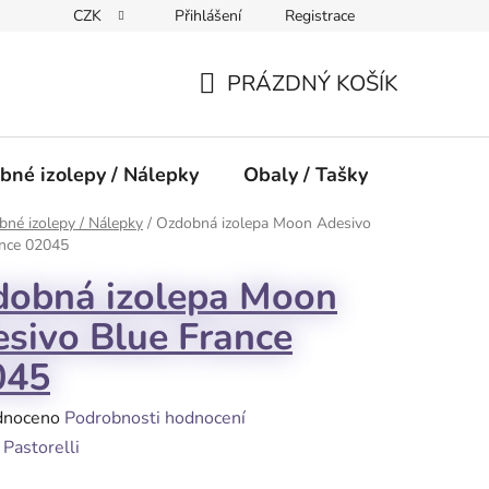
CZK
Přihlášení
Registrace
PRÁZDNÝ KOŠÍK
NÁKUPNÍ
KOŠÍK
bné izolepy / Nálepky
Obaly / Tašky
Přísluše
né izolepy / Nálepky
/
Ozdobná izolepa Moon Adesivo
ance 02045
dobná izolepa Moon
sivo Blue France
045
né
dnoceno
Podrobnosti hodnocení
ení
:
Pastorelli
tu