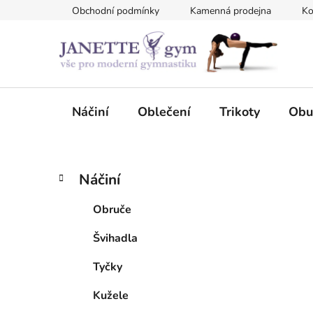
Přejít
Obchodní podmínky
Kamenná prodejna
Ko
na
obsah
Náčiní
Oblečení
Trikoty
Obu
P
K
Přeskočit
Náčiní
a
kategorie
o
t
s
Obruče
e
t
g
Švihadla
r
o
a
r
Tyčky
i
n
e
n
Kužele