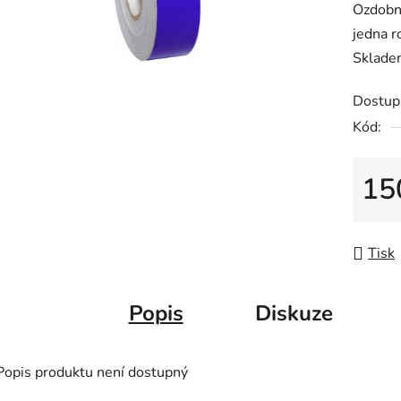
Ozdobná
je
jedna r
0,0
Sklade
z
5
Dostup
hvězdič
Kód:
15
Měrná
Tisk
Popis
Diskuze
Popis produktu není dostupný