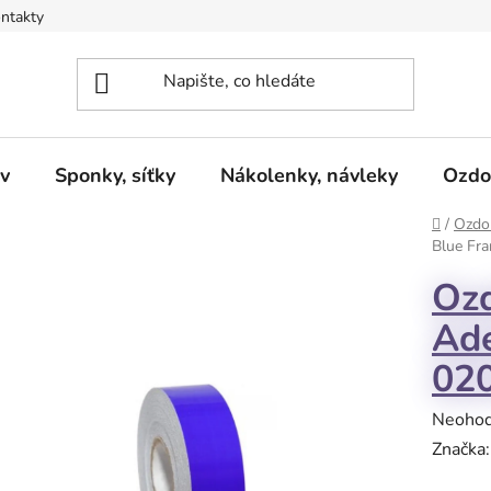
ntakty
v
Sponky, síťky
Nákolenky, návleky
Ozdo
Domů
/
Ozdob
Blue Fr
Oz
Ade
02
Průměr
Neoho
hodnoc
Značka
produk