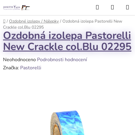
Přejít
Hledat
NÁKUP
na
KOŠÍK
obsah
Domů
/
Ozdobné izolepy / Nálepky
/
Ozdobná izolepa Pastorelli New
Crackle col.Blu 02295
Ozdobná izolepa Pastorelli
New Crackle col.Blu 02295
Průměrné
Neohodnoceno
Podrobnosti hodnocení
hodnocení
Značka:
Pastorelli
produktu
je
0,0
z
5
hvězdiček.