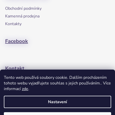
a
Obchodní podmínky
t
Kamenná prodejna
í
Kontakty
Facebook
Kontakt
Tento web používá soubory cookie. Dalším procházením
+420608274762
tohoto webu vyjadřujete souhlas s jejich používáním.. Více
informací
zde
.
Nastavení