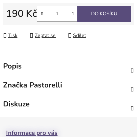
190 Kč
DO KOŠÍKU
Měrná cena:
Tisk
Zeptat se
Sdílet
Popis
Značka
Pastorelli
Diskuze
Z
á
Informace pro vás
p