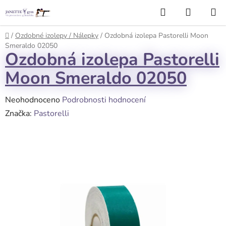
Přejít
Hledat
NÁKUP
na
KOŠÍK
obsah
Domů
/
Ozdobné izolepy / Nálepky
/
Ozdobná izolepa Pastorelli Moon
Smeraldo 02050
Ozdobná izolepa Pastorelli
Moon Smeraldo 02050
Průměrné
Neohodnoceno
Podrobnosti hodnocení
hodnocení
Značka:
Pastorelli
produktu
je
0,0
z
5
hvězdiček.