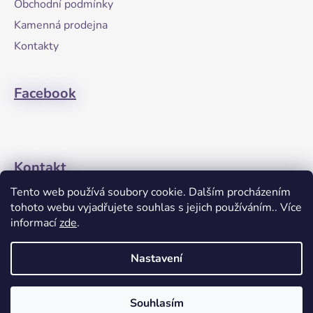
Obchodní podmínky
t
Kamenná prodejna
í
Kontakty
Facebook
Kontakt
Tento web používá soubory cookie. Dalším procházením
+420608274762
tohoto webu vyjadřujete souhlas s jejich používáním.. Více
informací
zde
.
Nastavení
Souhlasím
Vytvořil Shoptet