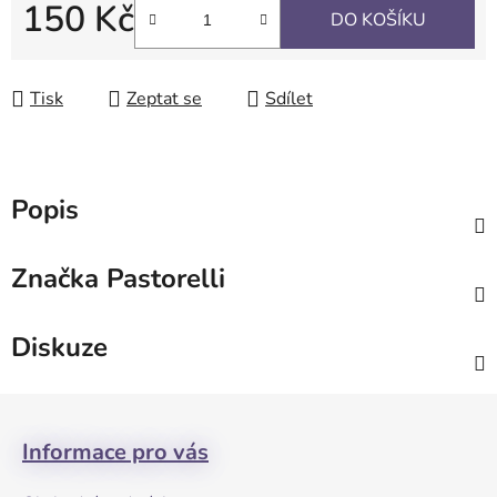
150 Kč
DO KOŠÍKU
Měrná cena:
Tisk
Zeptat se
Sdílet
Popis
Značka
Pastorelli
Diskuze
Z
á
Informace pro vás
p
a