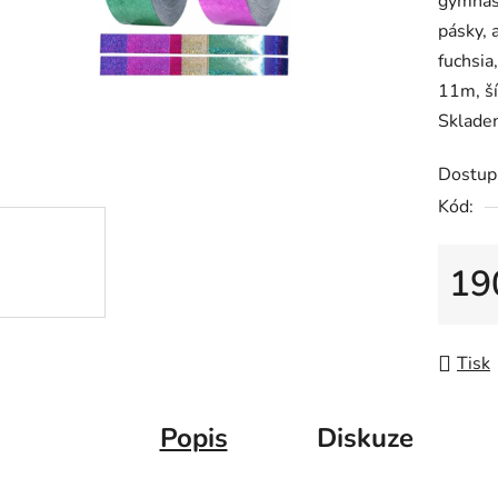
gymnast
0,0
pásky, 
z
fuchsia
5
11m, ší
hvězdič
Sklade
Dostup
Kód:
19
Měrná
Tisk
Popis
Diskuze