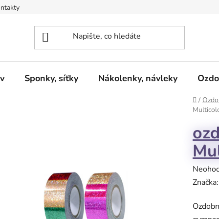
ntakty
v
Sponky, síťky
Nákolenky, návleky
Ozdo
Domů
/
Ozdob
Multicol
ozd
Mul
Průměr
Neoho
hodnoc
Značka
produk
Ozdobn
je