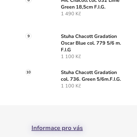
Míč Chacott col. 032 Lime
Green 18,5cm F.I.G.
1 490 Kč
Stuha Chacott Gradation
Oscar Blue col. 779 5/6 m.
F.I.G
1 100 Kč
Stuha Chacott Gradation
col. 736. Green 5/6m.F.I.G.
1 100 Kč
Z
á
Informace pro vás
p