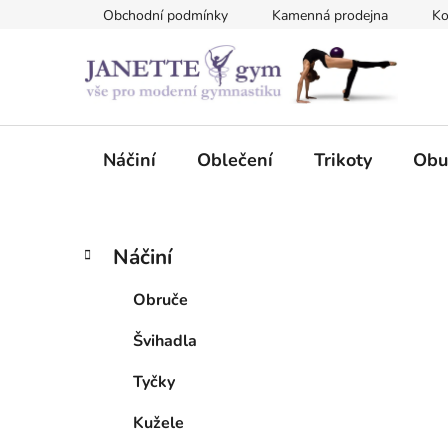
Přejít
Obchodní podmínky
Kamenná prodejna
Ko
na
obsah
Náčiní
Oblečení
Trikoty
Obu
P
K
Přeskočit
Náčiní
a
kategorie
o
t
s
Obruče
e
t
g
Švihadla
r
o
a
r
Tyčky
i
n
e
n
Kužele