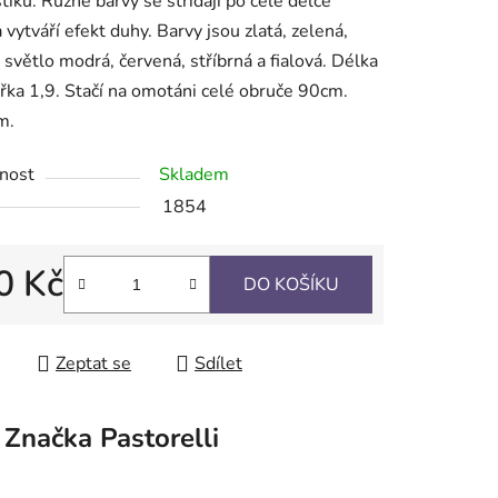
iku. Různé barvy se střídají po celé délce
a vytváří efekt duhy. Barvy jsou zlatá, zelená,
, světlo modrá, červená, stříbrná a fialová. Délka
řka 1,9. Stačí na omotáni celé obruče 90cm.
ek.
m.
nost
Skladem
1854
0 Kč
DO KOŠÍKU
 cena:
Zeptat se
Sdílet
Značka
Pastorelli