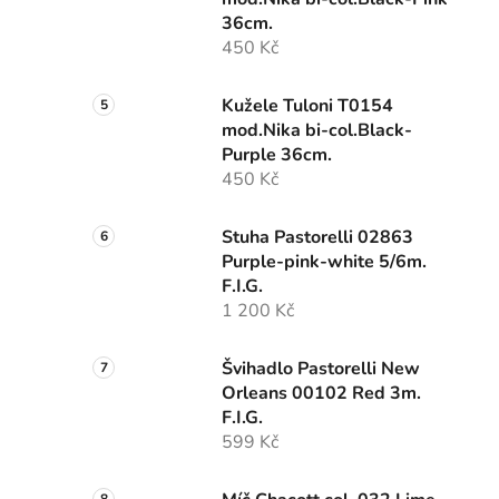
36cm.
450 Kč
Kužele Tuloni T0154
mod.Nika bi-col.Black-
Purple 36cm.
450 Kč
Stuha Pastorelli 02863
Purple-pink-white 5/6m.
F.I.G.
1 200 Kč
Švihadlo Pastorelli New
Orleans 00102 Red 3m.
F.I.G.
599 Kč