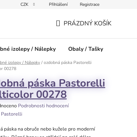
CZK
Přihlášení
Registrace
PRÁZDNÝ KOŠÍK
NÁKUPNÍ
KOŠÍK
bné izolepy / Nálepky
Obaly / Tašky
Přísluše
né izolepy / Nálepky
/
ozdobná páska Pastorelli
or 00278
obná páska Pastorelli
ticolor 00278
né
dnoceno
Podrobnosti hodnocení
ení
:
Pastorelli
tu
á páska na obruče nebo kužele pro moderní