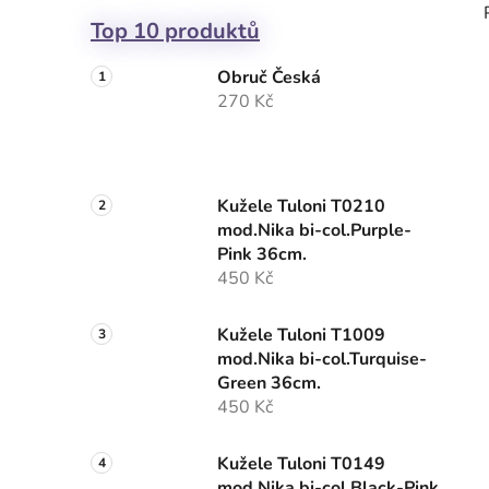
Top 10 produktů
Obruč Česká
270 Kč
Kužele Tuloni T0210
mod.Nika bi-col.Purple-
Pink 36cm.
450 Kč
Kužele Tuloni T1009
mod.Nika bi-col.Turquise-
Green 36cm.
450 Kč
Kužele Tuloni T0149
mod.Nika bi-col.Black-Pink