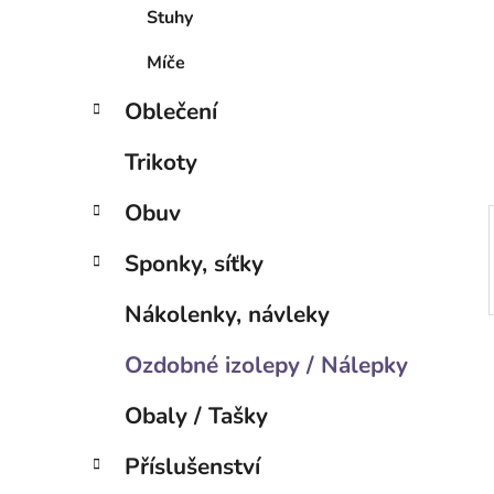
í
Stuhy
p
a
Míče
n
Oblečení
e
l
Trikoty
Obuv
Sponky, síťky
Nákolenky, návleky
Ozdobné izolepy / Nálepky
Obaly / Tašky
Příslušenství