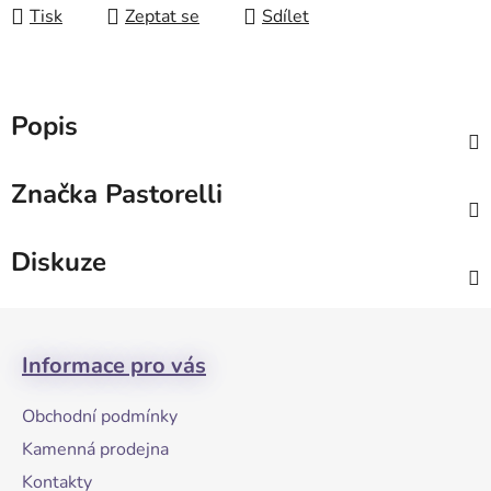
Tisk
Zeptat se
Sdílet
Popis
Značka
Pastorelli
Diskuze
Z
á
Informace pro vás
p
a
Obchodní podmínky
t
Kamenná prodejna
í
Kontakty