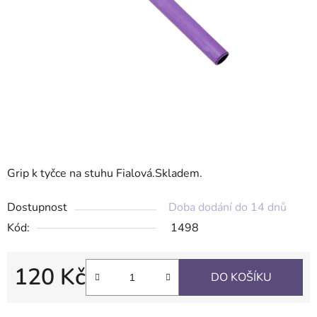
Grip k tyčce na stuhu Fialová.Skladem.
Dostupnost
Doba dodání do 14 dnů
Kód:
1498
120 Kč
DO KOŠÍKU
Měrná cena: