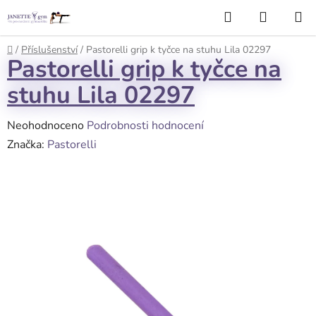
Přejít
Hledat
NÁKUP
na
KOŠÍK
obsah
Domů
/
Příslušenství
/
Pastorelli grip k tyčce na stuhu Lila 02297
Pastorelli grip k tyčce na
stuhu Lila 02297
Průměrné
Neohodnoceno
Podrobnosti hodnocení
hodnocení
Značka:
Pastorelli
produktu
je
0,0
z
5
hvězdiček.