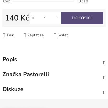
Kód:
3318
140 Kč
DO KOŠÍKU
Měrná cena:
Tisk
Zeptat se
Sdílet
Popis
Značka
Pastorelli
Diskuze
Z