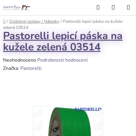
Přejít
Hledat
NÁKUP
na
KOŠÍK
obsah
Domů
/
Ozdobné izolepy / Nálepky
/
Pastorelli lepicí páska na kužele
zelená 03514
Pastorelli lepicí páska na
kužele zelená 03514
Průměrné
Neohodnoceno
Podrobnosti hodnocení
hodnocení
Značka:
Pastorelli
produktu
je
0,0
z
5
hvězdiček.