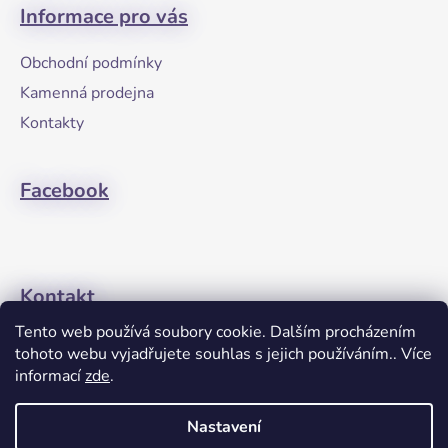
á
Informace pro vás
p
a
Obchodní podmínky
t
Kamenná prodejna
í
Kontakty
Facebook
Kontakt
Tento web používá soubory cookie. Dalším procházením
+420608274762
tohoto webu vyjadřujete souhlas s jejich používáním.. Více
informací
zde
.
Nastavení