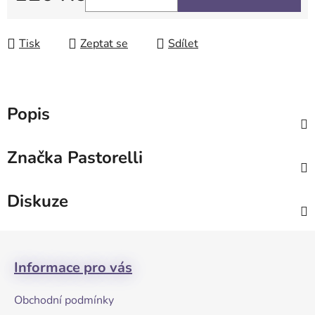
Měrná cena:
Tisk
Zeptat se
Sdílet
Popis
Značka
Pastorelli
Diskuze
Z
á
Informace pro vás
p
a
Obchodní podmínky
t