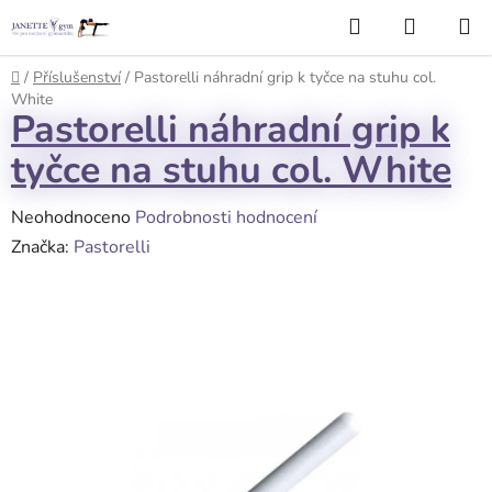
Přejít
Hledat
NÁKUP
na
KOŠÍK
obsah
Domů
/
Příslušenství
/
Pastorelli náhradní grip k tyčce na stuhu col.
White
Pastorelli náhradní grip k
tyčce na stuhu col. White
Průměrné
Neohodnoceno
Podrobnosti hodnocení
hodnocení
Značka:
Pastorelli
produktu
je
0,0
z
5
hvězdiček.