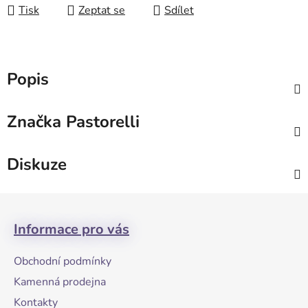
Tisk
Zeptat se
Sdílet
Popis
Značka
Pastorelli
Diskuze
Z
á
Informace pro vás
p
a
Obchodní podmínky
t
Kamenná prodejna
í
Kontakty