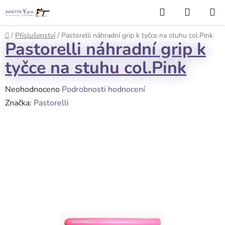
Přejít
Hledat
NÁKUP
na
KOŠÍK
obsah
Domů
/
Příslušenství
/
Pastorelli náhradní grip k tyčce na stuhu col.Pink
Pastorelli náhradní grip k
tyčce na stuhu col.Pink
Průměrné
Neohodnoceno
Podrobnosti hodnocení
hodnocení
Značka:
Pastorelli
produktu
je
0,0
z
5
hvězdiček.