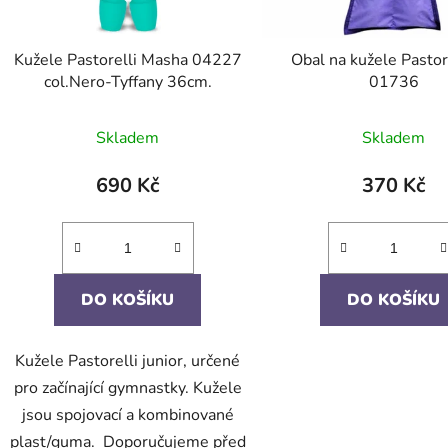
Kužele Pastorelli Masha 04227
Obal na kužele Pastore
col.Nero-Tyffany 36cm.
01736
Skladem
Skladem
690 Kč
370 Kč
DO KOŠÍKU
DO KOŠÍKU
Kužele Pastorelli junior, určené
pro začínající gymnastky. Kužele
jsou spojovací a kombinované
plast/guma. Doporučujeme před