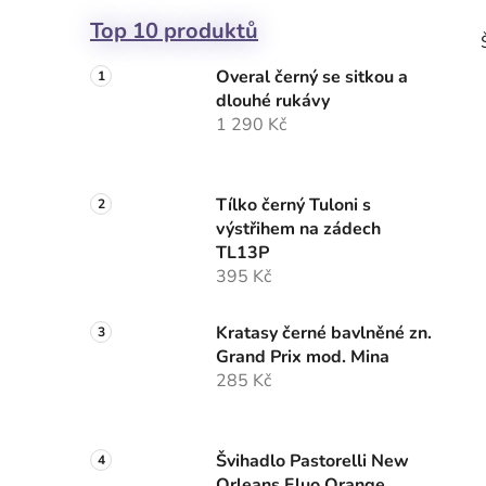
Top 10 produktů
Overal černý se sitkou a
dlouhé rukávy
1 290 Kč
Tílko černý Tuloni s
výstřihem na zádech
TL13P
395 Kč
Kratasy černé bavlněné zn.
Grand Prix mod. Mina
285 Kč
Švihadlo Pastorelli New
Orleans Fluo Orange