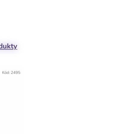
odukty
Kód:
2495