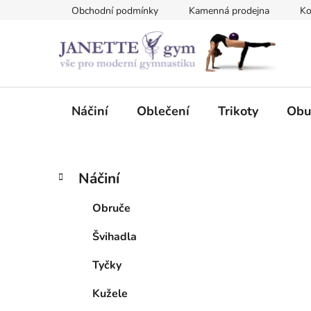
Přejít
Obchodní podmínky
Kamenná prodejna
Ko
na
obsah
Náčiní
Oblečení
Trikoty
Obu
P
K
Přeskočit
Náčiní
a
kategorie
o
t
s
Obruče
e
t
g
Švihadla
r
o
a
r
Tyčky
i
n
e
n
Kužele