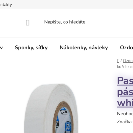
ntakty
v
Sponky, síťky
Nákolenky, návleky
Ozdo
Domů
/
Ozdob
kužele c
Pas
pás
whi
Průměr
Neoho
hodnoc
Značka
produk