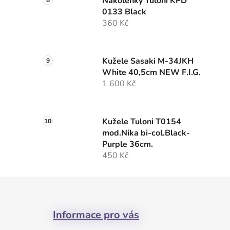
Nákolenky Tuloni KPD
0133 Black
360 Kč
Kužele Sasaki M-34JKH
White 40,5cm NEW F.I.G.
1 600 Kč
Kužele Tuloni T0154
mod.Nika bi-col.Black-
Purple 36cm.
450 Kč
Z
á
Informace pro vás
p