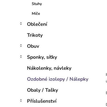
í
Stuhy
p
a
Míče
n
Oblečení
e
l
Trikoty
Obuv
Sponky, síťky
Nákolenky, návleky
Ozdobné izolepy / Nálepky
Obaly / Tašky
Příslušenství