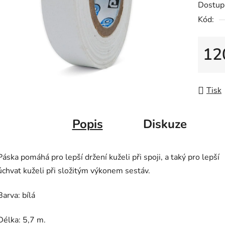
Dostup
je
Kód:
0,0
z
5
12
hvězdič
Měrná
Tisk
Popis
Diskuze
Páska pomáhá pro lepší držení kuželi při spoji, a taký pro lepší
úchvat kuželi při složitým výkonem sestáv.
Barva: bílá
Délka: 5,7 m.