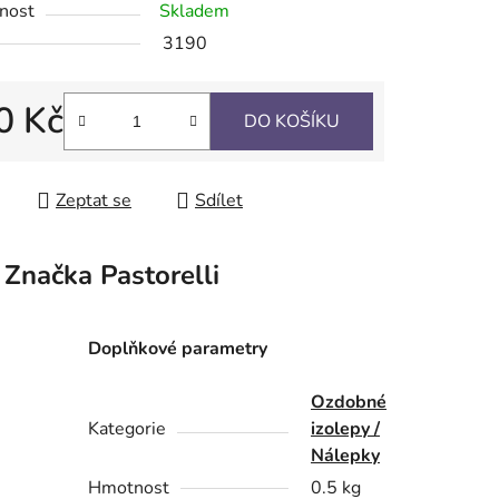
nost
Skladem
3190
0 Kč
DO KOŠÍKU
ek.
 cena:
Zeptat se
Sdílet
Značka
Pastorelli
Doplňkové parametry
Ozdobné
Kategorie
izolepy /
Nálepky
Hmotnost
0.5 kg