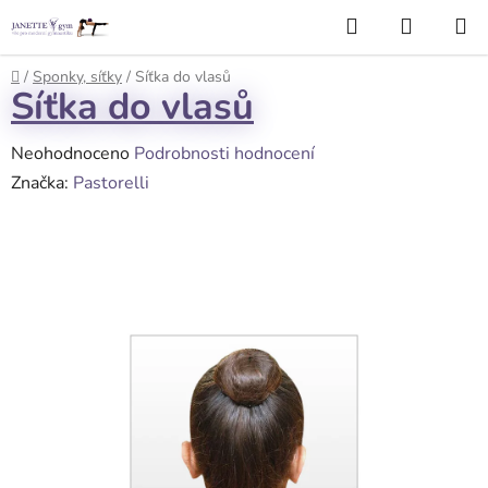
Přejít
Hledat
NÁKUP
na
KOŠÍK
obsah
Domů
/
Sponky, síťky
/
Síťka do vlasů
Síťka do vlasů
Průměrné
Neohodnoceno
Podrobnosti hodnocení
hodnocení
Značka:
Pastorelli
produktu
je
0,0
z
5
hvězdiček.