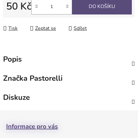
50 Kč
DO KOŠÍKU
Měrná cena:
Tisk
Zeptat se
Sdílet
Popis
Značka
Pastorelli
Diskuze
Z
á
Informace pro vás
p