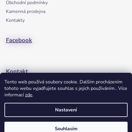
a
Obchodní podmínky
t
Kamenná prodejna
í
Kontakty
Facebook
Kontakt
Tento web používá soubory cookie. Dalším procházením
+420608274762
tohoto webu vyjadřujete souhlas s jejich používáním.. Více
informací
zde
.
Nastavení
Souhlasím
Vytvořil Shoptet