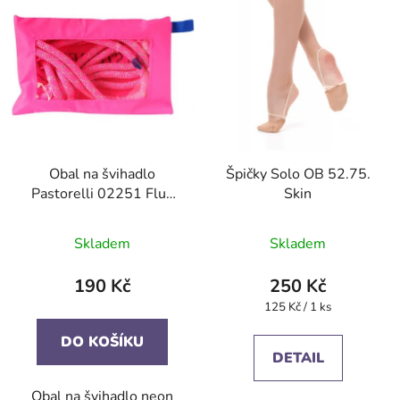
Obal na švihadlo
Špičky Solo OB 52.75.
Pastorelli 02251 Fluo
Skin
Pink
Skladem
Skladem
190 Kč
250 Kč
Měrná
125 Kč / 1 ks
cena:
DO KOŠÍKU
DETAIL
Obal na švihadlo neon