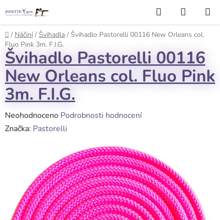
Přejít
Hledat
NÁKUP
na
KOŠÍK
obsah
Domů
/
Náčiní
/
Švihadla
/
Švihadlo Pastorelli 00116 New Orleans col.
Fluo Pink 3m. F.I.G.
Švihadlo Pastorelli 00116
New Orleans col. Fluo Pink
3m. F.I.G.
Průměrné
Neohodnoceno
Podrobnosti hodnocení
hodnocení
Značka:
Pastorelli
produktu
je
0,0
z
5
hvězdiček.