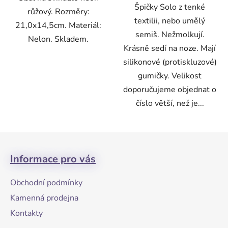
Špičky Solo z tenké
růžový. Rozměry:
textilii, nebo umělý
21,0x14,5cm. Materiál:
semiš. Nežmolkují.
Nelon. Skladem.
Krásně sedí na noze. Mají
silikonové (protiskluzové)
gumičky. Velikost
doporučujeme objednat o
číslo větší, než je...
Z
á
Informace pro vás
p
a
Obchodní podmínky
t
Kamenná prodejna
í
Kontakty