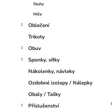
í
Stuhy
p
a
Míče
n
Oblečení
e
l
Trikoty
Obuv
Sponky, síťky
Nákolenky, návleky
Ozdobné izolepy / Nálepky
Obaly / Tašky
Příslušenství