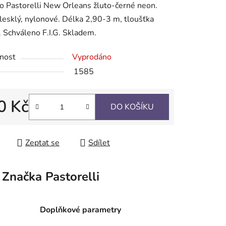
o Pastorelli New Orleans žluto-černé neon.
lesklý, nylonové. Délka 2,90-3 m, tloušťka
Schváleno F.I.G. Skladem.
nost
Vyprodáno
ek.
1585
0 Kč
DO KOŠÍKU
 cena:
Zeptat se
Sdílet
Značka
Pastorelli
Doplňkové parametry