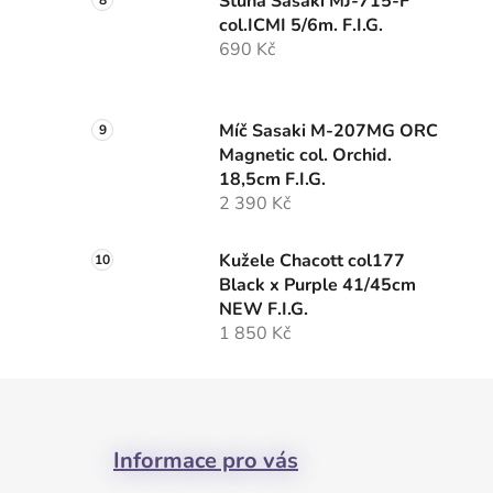
Stuha Sasaki MJ-715-F
col.ICMI 5/6m. F.I.G.
690 Kč
Míč Sasaki M-207MG ORC
Magnetic col. Orchid.
18,5cm F.I.G.
2 390 Kč
Kužele Chacott col177
Black x Purple 41/45cm
NEW F.I.G.
1 850 Kč
Z
á
Informace pro vás
p