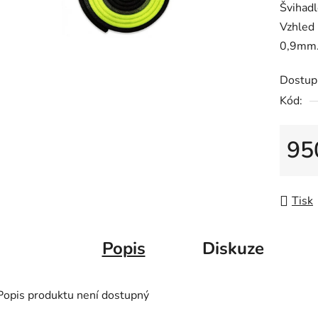
Švihadl
je
Vzhled 
0,0
0,9mm. 
z
5
Dostup
hvězdič
Kód:
95
Měrná
Tisk
Popis
Diskuze
Popis produktu není dostupný