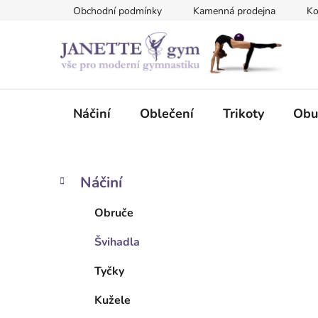
Přejít
Obchodní podmínky
Kamenná prodejna
Ko
na
obsah
Náčiní
Oblečení
Trikoty
Obu
P
K
Přeskočit
Náčiní
a
kategorie
o
t
s
Obruče
e
t
g
Švihadla
r
o
a
r
Tyčky
i
n
e
n
Kužele