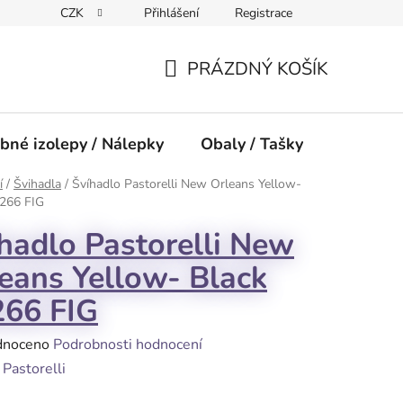
CZK
Přihlášení
Registrace
PRÁZDNÝ KOŠÍK
NÁKUPNÍ
KOŠÍK
bné izolepy / Nálepky
Obaly / Tašky
Přísluše
í
/
Švihadla
/
Švíhadlo Pastorelli New Orleans Yellow-
4266 FIG
hadlo Pastorelli New
eans Yellow- Black
266 FIG
né
dnoceno
Podrobnosti hodnocení
ení
:
Pastorelli
tu