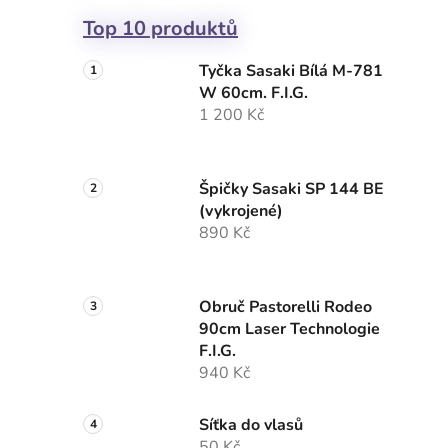
Top 10 produktů
Tyčka Sasaki Bílá M-781
W 60cm. F.I.G.
1 200 Kč
Špičky Sasaki SP 144 BE
(vykrojené)
890 Kč
Obruč Pastorelli Rodeo
90cm Laser Technologie
F.I.G.
940 Kč
Síťka do vlasů
50 Kč