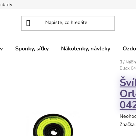
ntakty
v
Sponky, síťky
Nákolenky, návleky
Ozdo
Domů
/
Náčin
Black 0
Šví
Orl
04
Průměr
Neoho
hodnoc
Značka
produk