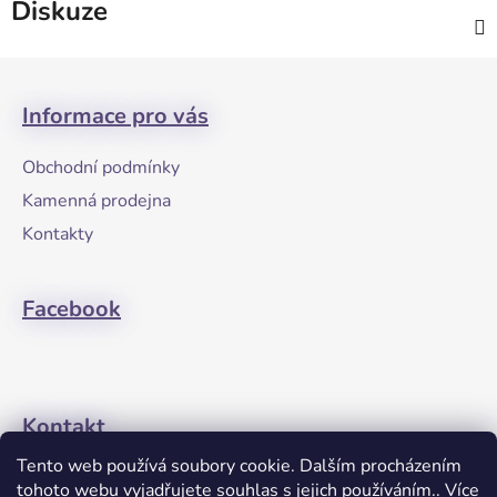
Diskuze
Z
á
Informace pro vás
p
a
Obchodní podmínky
t
Kamenná prodejna
í
Kontakty
Facebook
Kontakt
Tento web používá soubory cookie. Dalším procházením
+420608274762
tohoto webu vyjadřujete souhlas s jejich používáním.. Více