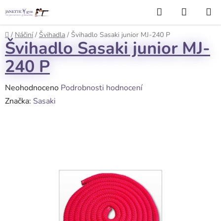
Přejít
Hledat
NÁKUP
na
KOŠÍK
obsah
Domů
/
Náčiní
/
Švihadla
/
Švihadlo Sasaki junior MJ-240 P
Švihadlo Sasaki junior MJ-
240 P
Průměrné
Neohodnoceno
Podrobnosti hodnocení
hodnocení
Značka:
Sasaki
produktu
je
0,0
z
5
hvězdiček.