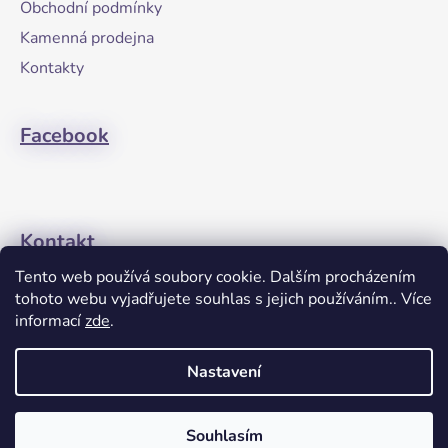
Obchodní podmínky
t
Kamenná prodejna
í
Kontakty
Facebook
Kontakt
Tento web používá soubory cookie. Dalším procházením
+420608274762
tohoto webu vyjadřujete souhlas s jejich používáním.. Více
informací
zde
.
Nastavení
Souhlasím
Vytvořil Shoptet