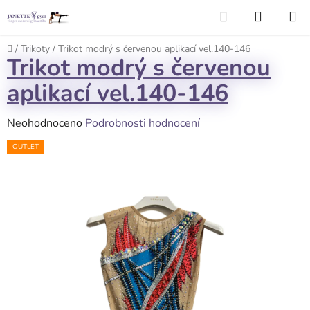
Přejít
Hledat
NÁKUP
na
KOŠÍK
obsah
Domů
/
Trikoty
/
Trikot modrý s červenou aplikací vel.140-146
Trikot modrý s červenou
aplikací vel.140-146
Průměrné
Neohodnoceno
Podrobnosti hodnocení
hodnocení
OUTLET
produktu
je
0,0
z
5
hvězdiček.