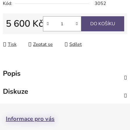
Kód:
3052
5 600 Kč
DO KOŠÍKU
Měrná cena:
Tisk
Zeptat se
Sdílet
Popis
Diskuze
Z
á
Informace pro vás
p
a